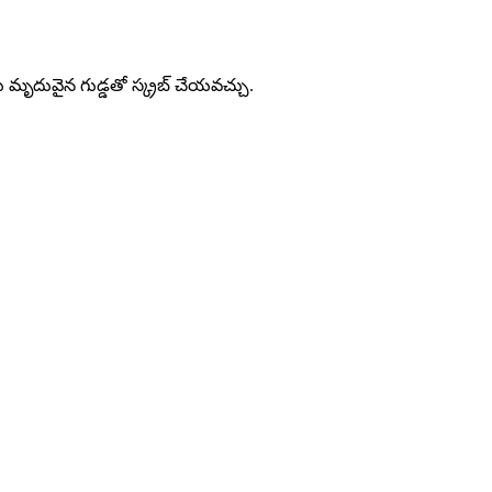
మృదువైన గుడ్డతో స్క్రబ్ చేయవచ్చు.