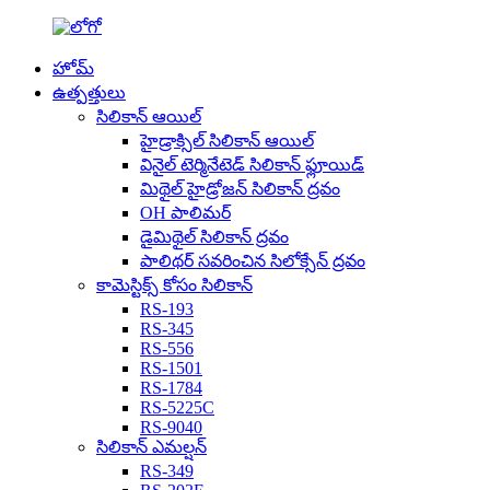
హోమ్
ఉత్పత్తులు
సిలికాన్ ఆయిల్
హైడ్రాక్సిల్ సిలికాన్ ఆయిల్
వినైల్ టెర్మినేటెడ్ సిలికాన్ ఫ్లూయిడ్
మిథైల్ హైడ్రోజన్ సిలికాన్ ద్రవం
OH పాలిమర్
డైమిథైల్ సిలికాన్ ద్రవం
పాలిథర్ సవరించిన సిలోక్సేన్ ద్రవం
కామెస్టిక్స్ కోసం సిలికాన్
RS-193
RS-345
RS-556
RS-1501
RS-1784
RS-5225C
RS-9040
సిలికాన్ ఎమల్షన్
RS-349