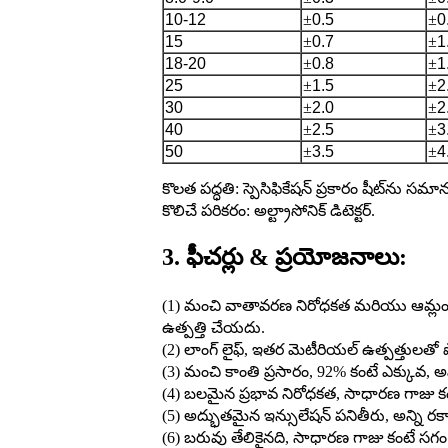
10-12
±
0.5
±
0
15
±
0.7
±
1
18-20
±
0.8
±
1
25
±
1.5
±
2
30
±
2.0
±
2
40
±
2.5
±
3
50
±
3.5
±
4
కొలత పద్ధతి: స్పెసిఫికేషన్ ప్రకారం షీట్‌న
కొలిచే పరికరం: అల్ట్రాసోనిక్ డిటెక్టర్.
3. ఫీచర్లు & ప్రయోజనాలు:
(1) మంచి వాతావరణ నిరోధకత మరియు ఆమ్లం 
ఉత్పత్తి చేయదు.
(2) లాంగ్ లైఫ్, ఇతర మెటీరియల్ ఉత్పత్తులతో 
(3) మంచి కాంతి ప్రసారం, 92% కంటే ఎక్కువ, అవ
(4) బలమైన ప్రభావ నిరోధకత, సాధారణ గాజు కంటే
(5) అద్భుతమైన ఇన్సులేషన్ పనితీరు, అన్ని రకా
(6) బరువు తేలికైనది, సాధారణ గాజు కంటే స