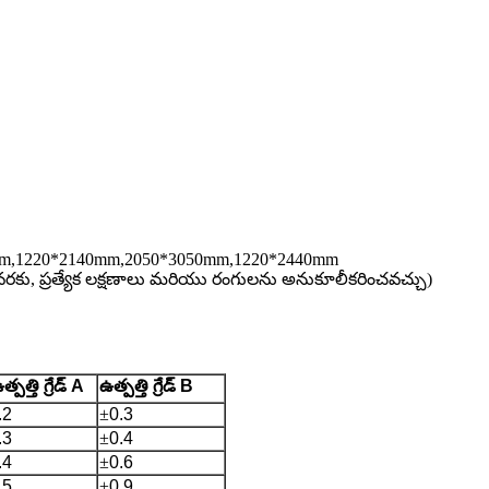
m,1220*2140mm,2050*3050mm,1220*2440mm
ీ వరకు, ప్రత్యేక లక్షణాలు మరియు రంగులను అనుకూలీకరించవచ్చు)
త్పత్తి గ్రేడ్ A
ఉత్పత్తి గ్రేడ్ B
.2
±
0.3
.3
±
0.4
.4
±
0.6
.5
±
0.9