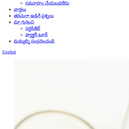
సమూహం చేయబడలేదు
వార్తలు
తరచుగా అడిగే ప్రశ్నలు
మా గురించి
సర్టిఫికేట్
ఫ్యాక్టరీ టూర్
మమ్మల్ని సంప్రదించండి
English