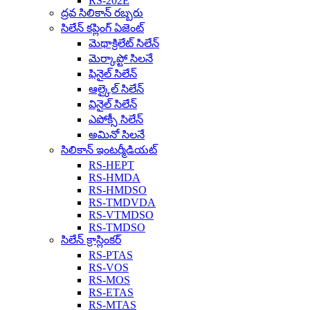
RS-202E
ద్రవ సిలికాన్ రబ్బరు
సిలేన్ కప్లింగ్ ఏజెంట్
మెథాక్రిలేట్ సిలేన్
మెర్కాప్టో సిలనే
ఫినైల్ సిలేన్
ఆల్కైల్ సిలేన్
వినైల్ సిలేన్
ఎపోక్సీ సిలేన్
అమినో సిలనే
సిలికాన్ ఇంటర్మీడియట్
RS-HEPT
RS-HMDA
RS-HMDSO
RS-TMDVDA
RS-VTMDSO
RS-TMDSO
సిలేన్ క్రాస్లింకర్
RS-PTAS
RS-VOS
RS-MOS
RS-ETAS
RS-MTAS