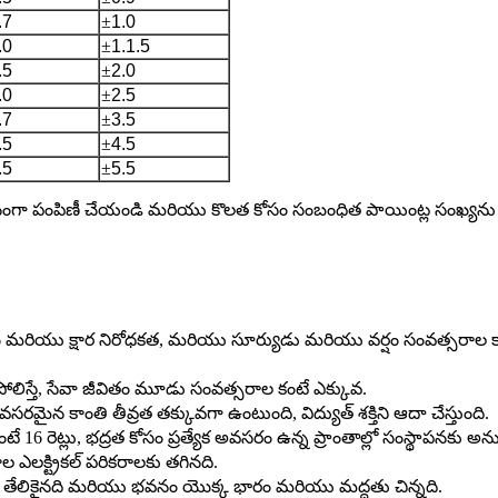
.7
±
1.0
.0
±
1.1.5
.5
±
2.0
.0
±
2.5
.7
±
3.5
.5
±
4.5
.5
±
5.5
ు సమానంగా పంపిణీ చేయండి మరియు కొలత కోసం సంబంధిత పాయింట్ల సంఖ్యను 
మరియు క్షార నిరోధకత, మరియు సూర్యుడు మరియు వర్షం సంవత్సరాల 
పోలిస్తే, సేవా జీవితం మూడు సంవత్సరాల కంటే ఎక్కువ.
సరమైన కాంతి తీవ్రత తక్కువగా ఉంటుంది, విద్యుత్ శక్తిని ఆదా చేస్తుంది.
 16 రెట్లు, భద్రత కోసం ప్రత్యేక అవసరం ఉన్న ప్రాంతాల్లో సంస్థాపనకు అ
ల ఎలక్ట్రికల్ పరికరాలకు తగినది.
గం తేలికైనది మరియు భవనం యొక్క భారం మరియు మద్దతు చిన్నది.