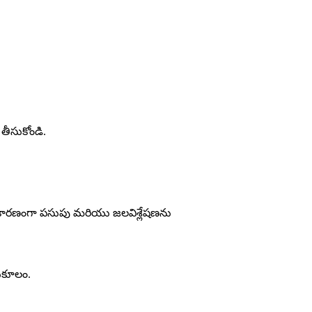
తీసుకోండి.
కారణంగా పసుపు మరియు జలవిశ్లేషణను
నుకూలం.