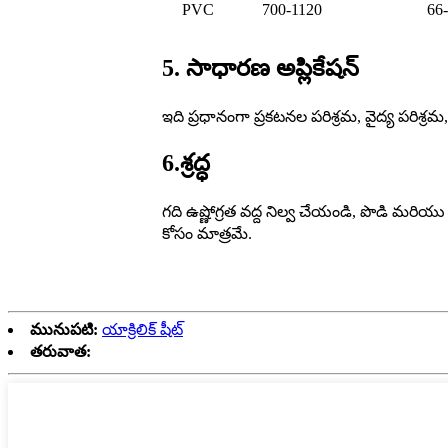
PVC
700-1120
66
5. సాధారణ అప్లికేషన్
ఇది ప్రధానంగా ప్రకటనల పరిశ్రమ, వైద్య పరిశ్
6.శ్రద్ధ
గది ఉష్ణోగ్రత వద్ద నిల్వ చేయండి, పొడి మరియ
కోసం మాత్రమే.
మునుపటి:
యాక్రిలిక్ షీట్
తరువాత: