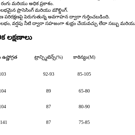
న రంగు మరియు అధిక ప్రకాశం.
సులభమైన ప్రాసెసింగ్ మరియు మౌల్డింగ్.
ావరణ పరిరక్షణపై పెరుగుతున్న అవగాహన ద్వారా గుర్తించబడింది.
భం, వర్షపు నీటి ద్వారా సహజంగా శుభ్రం చేయవచ్చు లేదా సబ్బు మరియు 
ిక లక్షణాలు
పం ఉష్ణోగ్రత
ట్రాన్స్మిటెన్స్
(%)
కాఠిన్యం(M)
103
92-93
85-105
104
89
65-80
104
87
80-90
-141
87
75-85