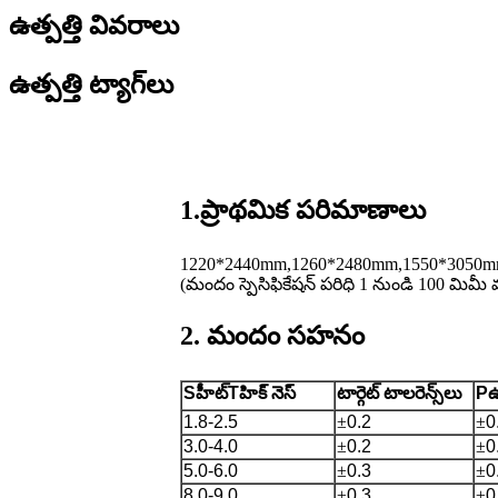
ఉత్పత్తి వివరాలు
ఉత్పత్తి ట్యాగ్‌లు
1.ప్రాథమిక పరిమాణాలు
1220*2440mm,1260*2480mm,1550*3050m
(మందం స్పెసిఫికేషన్ పరిధి 1 నుండి 100 మిమ
2. మందం సహనం
S
హీట్
T
హిక్ నెస్
టార్గెట్ టాలరెన్స్‌లు
P
ఉ
1.8-2.5
±
0.2
±
0
3.0-4.0
±
0.2
±
0
5.0-6.0
±
0.3
±
0
8.0-9.0
±
0.3
±
0