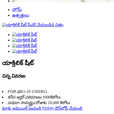
హోమ్
ఉత్పత్తులు
యాక్రిలిక్ షీట్
చిన్న వివరణ:
FOB ధర:
1-10 USD/KG
కనీస ఆర్డర్ పరిమాణం:
1000కిలోలు
సరఫరా సామర్ధ్యం:
రోజుకు 10,000 కిలోలు
మాకు ఇమెయిల్ పంపండి
PDFగా డౌన్‌లోడ్ చేయండి