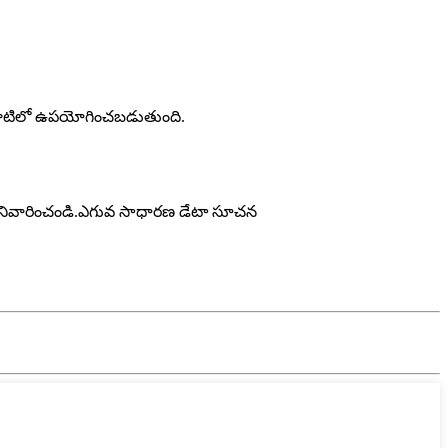
లైన వాటిలో ఉపయోగించబడుతుంది.
ంతిని నివారించండి.ఎగువ సాధారణ డేటా సూచన