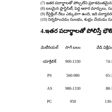
(7) ఇతర పదార్థాలతో పోల్చలేని ప్రకాశవంతమై
(8) బలమైన ప్లాస్టిసిటీ, పెద్ద ఆకార మార్పులు, 
(9) రీసైక్లింగ్ రేటు ఎక్కువగా ఉంది, ఇది పర్య
(10) నిర్వహించడం సులభం, శుభ్రం చేయడం సుల
4.ఇతర పదార్థాలతో పోలిస్తే భౌత
మెటీరియల్
సాగే
బలం
వేడి
విక్షే
యాక్రిలిక్
900-1330
74-
PS
560-980
65-
AS
980-1330
88-
PC
950
130