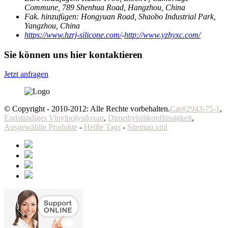
Commune, 789 Shenhua Road, Hangzhou, China
Fak. hinzufügen:
Hongyuan Road, Shaobo Industrial Park,
Yangzhou, China
https://www.hzrj-silicone.com/
-
http://www.yzhyxc.com/
Sie können uns hier kontaktieren
Jetzt anfragen
© Copyright - 2010-2012: Alle Rechte vorbehalten.
Cas#2943-75-1
,
Endständiges Vinylpolysiloxan
,
Dimethylsilikonflüssigkeit
,
Ausgewählte Produkte
-
Heiße Tags
-
Sitemap.xml