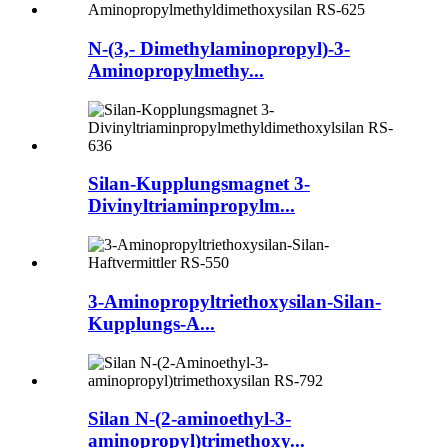
N-(3,- Dimethylaminopropyl)-3-
Aminopropylmethy...
Silan-Kupplungsmagnet 3-
Divinyltriaminpropylm...
3-Aminopropyltriethoxysilan-Silan-
Kupplungs-A...
Silan N-(2-aminoethyl-3-
aminopropyl)trimethoxy...