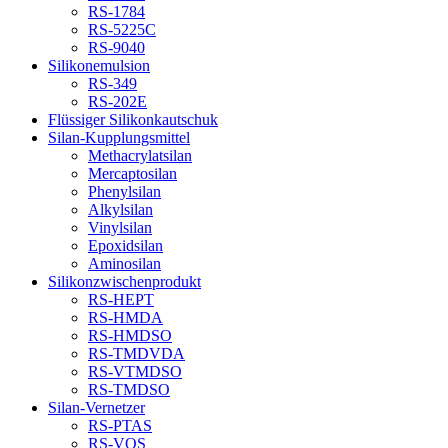
RS-1784
RS-5225C
RS-9040
Silikonemulsion
RS-349
RS-202E
Flüssiger Silikonkautschuk
Silan-Kupplungsmittel
Methacrylatsilan
Mercaptosilan
Phenylsilan
Alkylsilan
Vinylsilan
Epoxidsilan
Aminosilan
Silikonzwischenprodukt
RS-HEPT
RS-HMDA
RS-HMDSO
RS-TMDVDA
RS-VTMDSO
RS-TMDSO
Silan-Vernetzer
RS-PTAS
RS-VOS