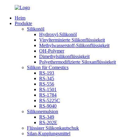
Heim
Produkte
Silikonöl
Hydroxyl-Silikonöl
Vinylterminierte Silikonflüssigkeit
Methylwasserstoff-Silikonflüssigkeit
OH-Polymer
Dimethylsilikonflüssigkeit
Polyethermodifizierte Siloxanflüssigkeit
Silikon für Comestics
RS-193
RS-345
RS-556
RS-1501
RS-1784
RS-5225C
RS-9040
Silikonemulsion
RS-349
RS-202E
Flüssiger Silikonkautschuk
Silan-Kupplungsmittel