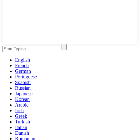
English
French
German
Portuguese
Spanish
Russian
Japanese
Korean
Arabic
Irish
Greek
Turkish
Italian
Danish
Romanian