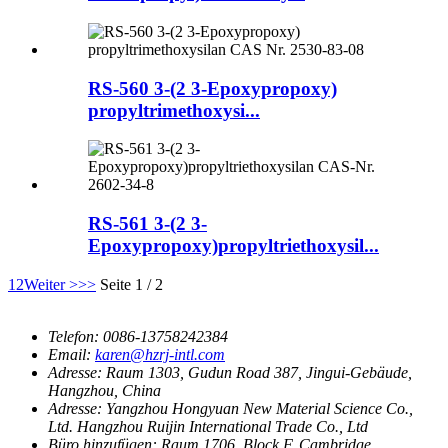
RS-560 3-(2 3-Epoxypropoxy)
propyltrimethoxysi...
RS-561 3-(2 3-
Epoxypropoxy)propyltriethoxysil...
1
2
Weiter >
>>
Seite 1 / 2
Telefon:
0086-13758242384
Email:
karen@hzrj-intl.com
Adresse:
Raum 1303, Gudun Road 387, Jingui-Gebäude,
Hangzhou, China
Adresse:
Yangzhou Hongyuan New Material Science Co.,
Ltd. Hangzhou Ruijin International Trade Co., Ltd
Büro hinzufügen:
Raum 1706, Block F, Cambridge