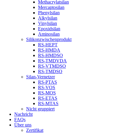
Methacrylatsilan
Mercaptosilan
Phenylsilan
Alkylsilan
Vinylsilan
Epoxidsilan
Aminosilan
Silikonzwischenprodukt
RS-HEPT
RS-HMDA
RS-HMDSO
RS-TMDVDA
RS-VTMDSO
RS-TMDSO
Silan-Vernetzer
RS-PTAS
RS-VOS
RS-MOS
RS-ETAS
RS-MTAS
Nicht gruppiert
Nachricht
FAQs
Über uns
Zertifikat