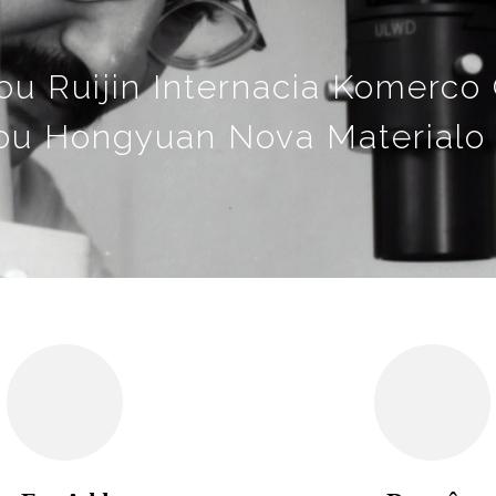
u Ruijin Internacia Komerco C
u Hongyuan Nova Materialo 