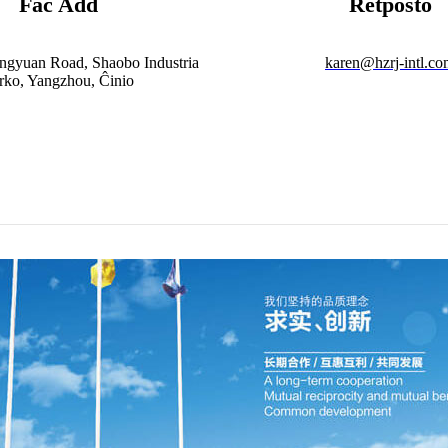
Fac Add
Retpoŝto
ngyuan Road, Shaobo Industria
karen@hzrj-intl.c
rko, Yangzhou, Ĉinio