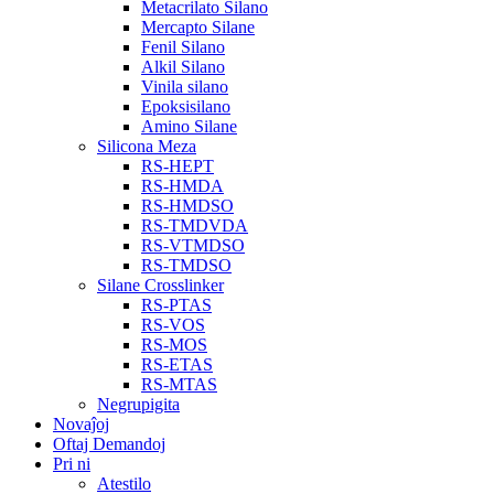
Metacrilato Silano
Mercapto Silane
Fenil Silano
Alkil Silano
Vinila silano
Epoksisilano
Amino Silane
Silicona Meza
RS-HEPT
RS-HMDA
RS-HMDSO
RS-TMDVDA
RS-VTMDSO
RS-TMDSO
Silane Crosslinker
RS-PTAS
RS-VOS
RS-MOS
RS-ETAS
RS-MTAS
Negrupigita
Novaĵoj
Oftaj Demandoj
Pri ni
Atestilo