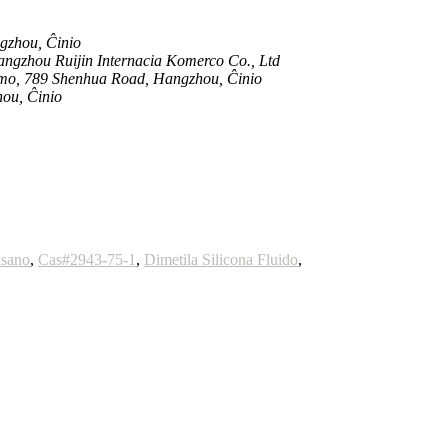
gzhou, Ĉinio
ngzhou Ruijin Internacia Komerco Co., Ltd
mo, 789 Shenhua Road, Hangzhou, Ĉinio
ou, Ĉinio
ksano
,
Cas#2943-75-1
,
Dimetila Silicona Fluido
,