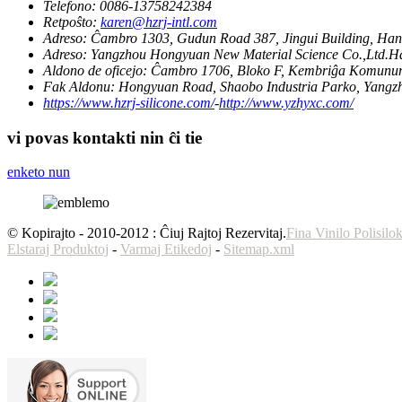
Telefono:
0086-13758242384
Retpoŝto:
karen@hzrj-intl.com
Adreso:
Ĉambro 1303, Gudun Road 387, Jingui Building, Han
Adreso:
Yangzhou Hongyuan New Material Science Co.,Ltd.Ha
Aldono de oficejo:
Ĉambro 1706, Bloko F, ​​Kembriĝa Komunu
Fak Aldonu:
Hongyuan Road, Shaobo Industria Parko, Yangzh
https://www.hzrj-silicone.com/
-
http://www.yzhyxc.com/
vi povas kontakti nin ĉi tie
enketo nun
© Kopirajto - 2010-2012 : Ĉiuj Rajtoj Rezervitaj.
Fina Vinilo Polisilo
Elstaraj Produktoj
-
Varmaj Etikedoj
-
Sitemap.xml