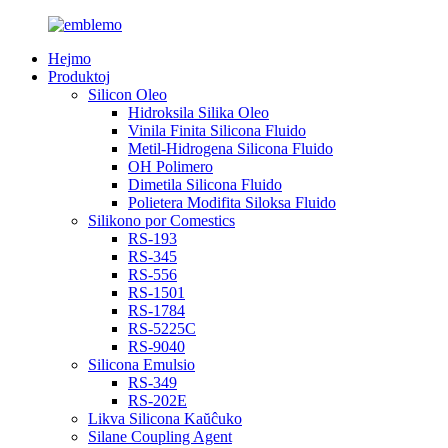
Hejmo
Produktoj
Silicon Oleo
Hidroksila Silika Oleo
Vinila Finita Silicona Fluido
Metil-Hidrogena Silicona Fluido
OH Polimero
Dimetila Silicona Fluido
Polietera Modifita Siloksa Fluido
Silikono por Comestics
RS-193
RS-345
RS-556
RS-1501
RS-1784
RS-5225C
RS-9040
Silicona Emulsio
RS-349
RS-202E
Likva Silicona Kaŭĉuko
Silane Coupling Agent