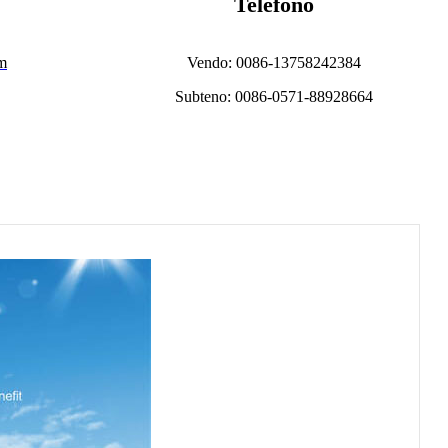
Telefono
om
Vendo: 0086-13758242384
Subteno: 0086-0571-88928664