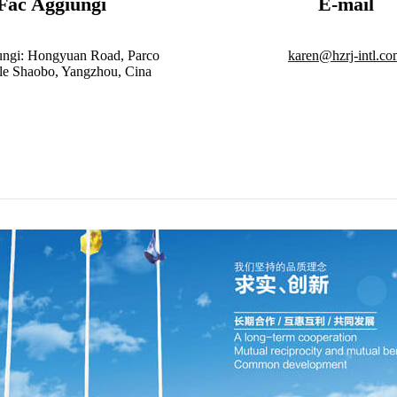
Fac Aggiungi
E-mail
ungi: Hongyuan Road, Parco
karen@hzrj-intl.c
ale Shaobo, Yangzhou, Cina