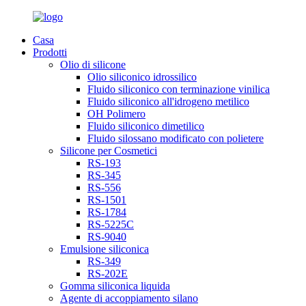
Casa
Prodotti
Olio di silicone
Olio siliconico idrossilico
Fluido siliconico con terminazione vinilica
Fluido siliconico all'idrogeno metilico
OH Polimero
Fluido siliconico dimetilico
Fluido silossano modificato con polietere
Silicone per Cosmetici
RS-193
RS-345
RS-556
RS-1501
RS-1784
RS-5225C
RS-9040
Emulsione siliconica
RS-349
RS-202E
Gomma siliconica liquida
Agente di accoppiamento silano