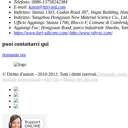
Telefono:
0086-13758242384
E-mail:
karen@hzrj-intl.com
Indirizzo:
Stanza 1303, Gudun Road 387, Jingui Building, Ha
Indirizzo:
Yangzhou Hongyuan New Material Science Co., Ltd.H
Ufficio Aggiungi:
Stanza 1706, Blocco F, Comune di Cambrid
Aggiungi Fac:
Hongyuan Road, parco industriale Shaobo, Ya
https://www.hzrj-silicone.com/
-
http://www.yzhyxc.com/
puoi contattarci qui
domanda ora
© Diritto d'autore - 2010-2012: Tutti i diritti riservati.
Terminale vinilic
prodotti sponsorizzati
-
Hot Tag
-
Mappa del sito.xml