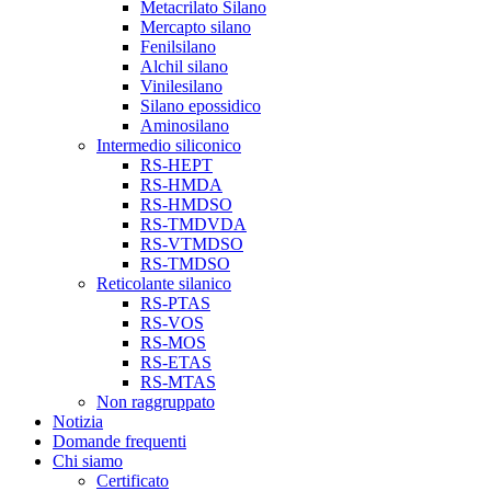
Metacrilato Silano
Mercapto silano
Fenilsilano
Alchil silano
Vinilesilano
Silano epossidico
Aminosilano
Intermedio siliconico
RS-HEPT
RS-HMDA
RS-HMDSO
RS-TMDVDA
RS-VTMDSO
RS-TMDSO
Reticolante silanico
RS-PTAS
RS-VOS
RS-MOS
RS-ETAS
RS-MTAS
Non raggruppato
Notizia
Domande frequenti
Chi siamo
Certificato