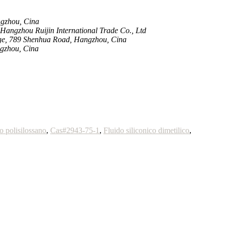
ngzhou, Cina
angzhou Ruijin International Trade Co., Ltd
ge, 789 Shenhua Road, Hangzhou, Cina
ngzhou, Cina
o polisilossano
,
Cas#2943-75-1
,
Fluido siliconico dimetilico
,