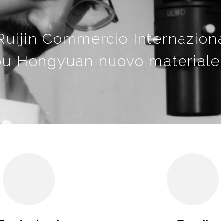
uijin Commercio Internazional
u Hongyuan nuovo materiale 