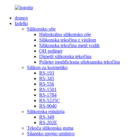
domov
Izdelki
Silikonsko olje
Hidroksilno silikonsko olje
Silikonska tekočina z vinilom
Silikonska tekočina metil vodik
OH polimer
Dimetil silikonska tekočina
Polieter modificirana siloksanska tekočina
Silikon za kozmetiko
RS-193
RS-345
RS-556
RS-1501
RS-1784
RS-5225C
RS-9040
Silikonska emulzija
RS-349
RS-202E
Tekoča silikonska guma
Silansko spojno sredstvo