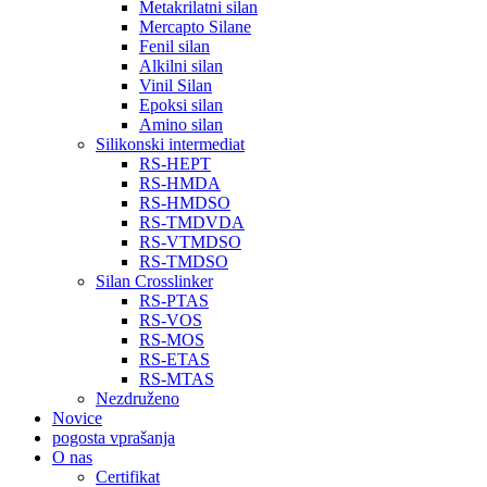
Metakrilatni silan
Mercapto Silane
Fenil silan
Alkilni silan
Vinil Silan
Epoksi silan
Amino silan
Silikonski intermediat
RS-HEPT
RS-HMDA
RS-HMDSO
RS-TMDVDA
RS-VTMDSO
RS-TMDSO
Silan Crosslinker
RS-PTAS
RS-VOS
RS-MOS
RS-ETAS
RS-MTAS
Nezdruženo
Novice
pogosta vprašanja
O nas
Certifikat