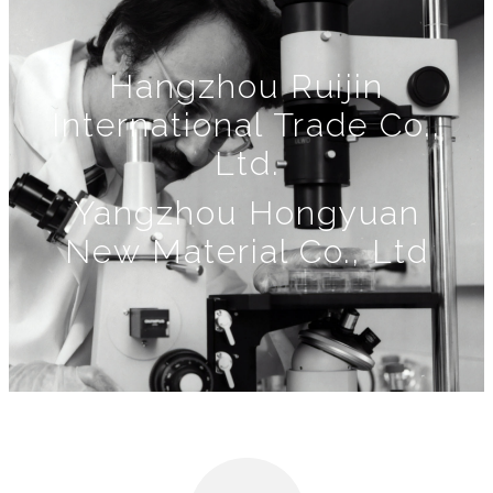
Hangzhou Ruijin
International Trade Co.,
Ltd.
Yangzhou Hongyuan
New Material Co., Ltd