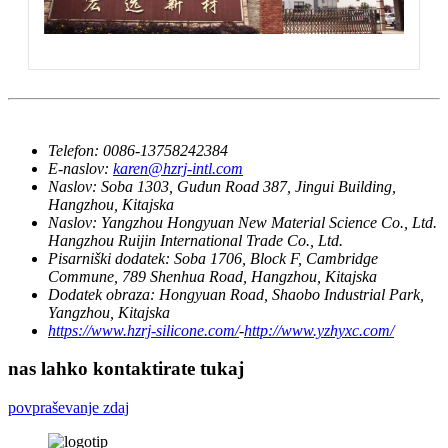
Telefon:
0086-13758242384
E-naslov:
karen@hzrj-intl.com
Naslov:
Soba 1303, Gudun Road 387, Jingui Building,
Hangzhou, Kitajska
Naslov:
Yangzhou Hongyuan New Material Science Co., Ltd.
Hangzhou Ruijin International Trade Co., Ltd.
Pisarniški dodatek:
Soba 1706, Block F, Cambridge
Commune, 789 Shenhua Road, Hangzhou, Kitajska
Dodatek obraza:
Hongyuan Road, Shaobo Industrial Park,
Yangzhou, Kitajska
https://www.hzrj-silicone.com/
-
http://www.yzhyxc.com/
nas lahko kontaktirate tukaj
povpraševanje zdaj