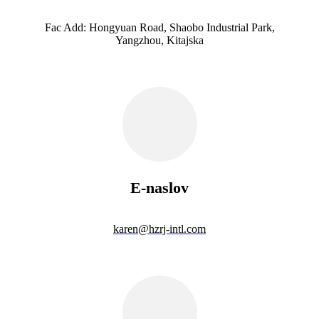
Fac Add: Hongyuan Road, Shaobo Industrial Park,
Yangzhou, Kitajska
E-naslov
karen@hzrj-intl.com