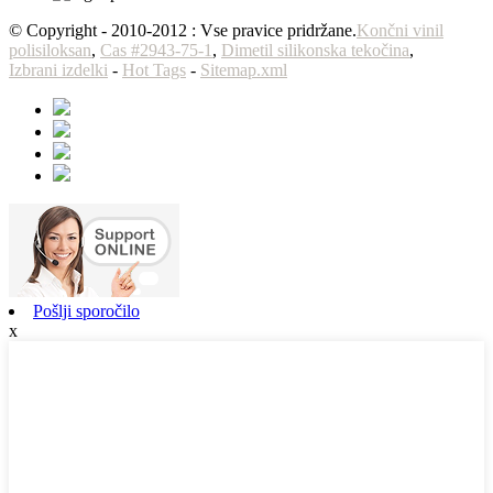
© Copyright - 2010-2012 : Vse pravice pridržane.
Končni vinil
polisiloksan
,
Cas #2943-75-1
,
Dimetil silikonska tekočina
,
Izbrani izdelki
-
Hot Tags
-
Sitemap.xml
Pošlji sporočilo
x