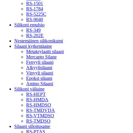
RS-1501
RS-1784
RS-5225C
RS-9040
Silikoni emulsio
RS-349
RS-202E
Nestemäinen silikonikumi
Silaani kytkentäaine
Metakrylaatti silaani
Mercapto Silane
Fenyyli silaani
Alkyylisilaani
Vinyyli silaani
Epoksi silaani
Amino Silaani
Silikoni väliaine
RS-HEPT
RS-HMDA
RS-HMDSO
RS-TMDVDA
RS-VTMDSO
RS-TMDSO
Silaani silloitusaine
RS-PTAS