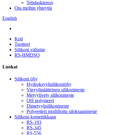
Tehdaskierros
Ota meihin yhteyttä
English
Koti
Tuotteet
Silikoni väliaine
RS-HMDSO
Luokat
Silikoni öljy
Hydroksyylisilikoniöljy
Vinyylipäätteinen silikonineste
Metyylivety silikonineste
OH polymeeri
Dimetyylisilikonineste
Polyeetteri modifioitu siloksaanineste
Silikoni kometiikkaan
RS-193
RS-345
RS-556