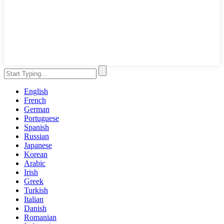
English
French
German
Portuguese
Spanish
Russian
Japanese
Korean
Arabic
Irish
Greek
Turkish
Italian
Danish
Romanian