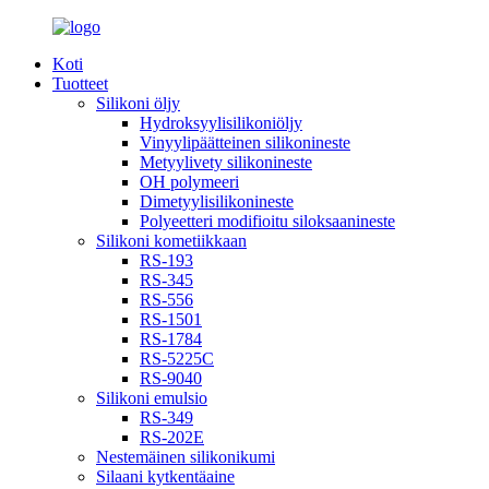
Koti
Tuotteet
Silikoni öljy
Hydroksyylisilikoniöljy
Vinyylipäätteinen silikonineste
Metyylivety silikonineste
OH polymeeri
Dimetyylisilikonineste
Polyeetteri modifioitu siloksaanineste
Silikoni kometiikkaan
RS-193
RS-345
RS-556
RS-1501
RS-1784
RS-5225C
RS-9040
Silikoni emulsio
RS-349
RS-202E
Nestemäinen silikonikumi
Silaani kytkentäaine