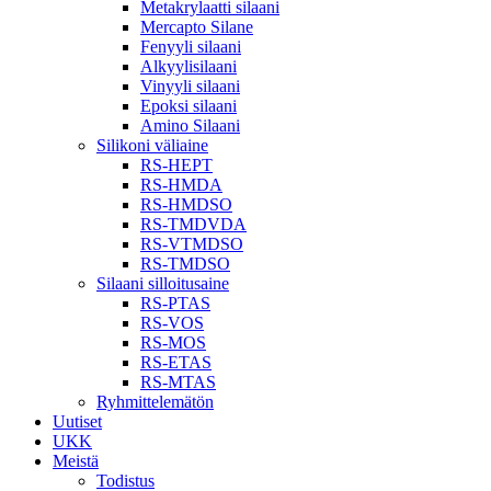
Metakrylaatti silaani
Mercapto Silane
Fenyyli silaani
Alkyylisilaani
Vinyyli silaani
Epoksi silaani
Amino Silaani
Silikoni väliaine
RS-HEPT
RS-HMDA
RS-HMDSO
RS-TMDVDA
RS-VTMDSO
RS-TMDSO
Silaani silloitusaine
RS-PTAS
RS-VOS
RS-MOS
RS-ETAS
RS-MTAS
Ryhmittelemätön
Uutiset
UKK
Meistä
Todistus