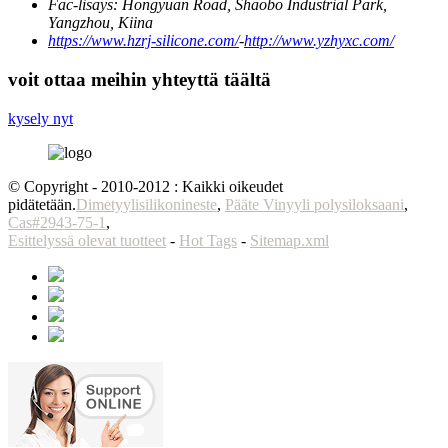
Fac-lisäys:
Hongyuan Road, Shaobo Industrial Park,
Yangzhou, Kiina
https://www.hzrj-silicone.com/
-
http://www.yzhyxc.com/
voit ottaa meihin yhteyttä täältä
kysely nyt
© Copyright - 2010-2012 : Kaikki oikeudet
pidätetään.
Dimetyylisilikonineste
,
Pääte Vinyyli polysiloksaani
,
Cas#2943-75-1
,
Esittelyssä olevat tuotteet
-
Hot Tags
-
Sitemap.xml