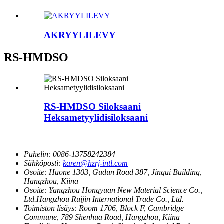
AKRYYLILEVY
RS-HMDSO
RS-HMDSO Siloksaani
Heksametyylidisiloksaani
Puhelin:
0086-13758242384
Sähköposti:
karen@hzrj-intl.com
Osoite:
Huone 1303, Gudun Road 387, Jingui Building,
Hangzhou, Kiina
Osoite:
Yangzhou Hongyuan New Material Science Co.,
Ltd.Hangzhou Ruijin International Trade Co., Ltd.
Toimiston lisäys:
Room 1706, Block F, Cambridge
Commune, 789 Shenhua Road, Hangzhou, Kiina