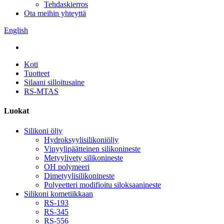
Tehdaskierros
Ota meihin yhteyttä
English
Koti
Tuotteet
Silaani silloitusaine
RS-MTAS
Luokat
Silikoni öljy
Hydroksyylisilikoniöljy
Vinyylipäätteinen silikonineste
Metyylivety silikonineste
OH polymeeri
Dimetyylisilikonineste
Polyeetteri modifioitu siloksaanineste
Silikoni kometiikkaan
RS-193
RS-345
RS-556