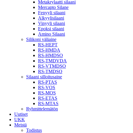
Metakrylaatti silaani
Mercapto Silane
Fenyyli silaani
Alkyylisilaani
Vinyyli silaani
Epoksi silaani
Amino Silaani
Silikoni väliaine
RS-HEPT
RS-HMDA
RS-HMDSO
RS-TMDVDA
RS-VTMDSO
RS-TMDSO
Silaani silloitusaine
RS-PTAS
RS-VOS
RS-MOS
RS-ETAS
RS-MTAS
Ryhmittelemätön
Uutiset
UKK
Meistä
Todistus