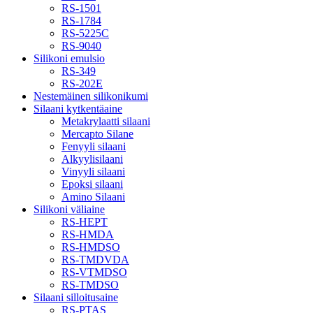
RS-1501
RS-1784
RS-5225C
RS-9040
Silikoni emulsio
RS-349
RS-202E
Nestemäinen silikonikumi
Silaani kytkentäaine
Metakrylaatti silaani
Mercapto Silane
Fenyyli silaani
Alkyylisilaani
Vinyyli silaani
Epoksi silaani
Amino Silaani
Silikoni väliaine
RS-HEPT
RS-HMDA
RS-HMDSO
RS-TMDVDA
RS-VTMDSO
RS-TMDSO
Silaani silloitusaine
RS-PTAS