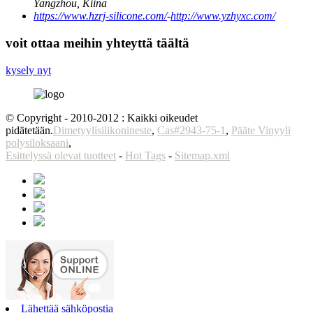
Yangzhou, Kiina
https://www.hzrj-silicone.com/
-
http://www.yzhyxc.com/
voit ottaa meihin yhteyttä täältä
kysely nyt
© Copyright - 2010-2012 : Kaikki oikeudet
pidätetään.
Dimetyylisilikonineste
,
Cas#2943-75-1
,
Pääte Vinyyli
polysiloksaani
,
Esittelyssä olevat tuotteet
-
Hot Tags
-
Sitemap.xml
Lähettää sähköpostia