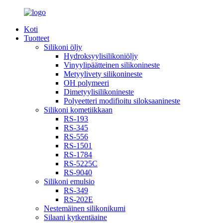
Koti
Tuotteet
Silikoni öljy
Hydroksyylisilikoniöljy
Vinyylipäätteinen silikonineste
Metyylivety silikonineste
OH polymeeri
Dimetyylisilikonineste
Polyeetteri modifioitu siloksaanineste
Silikoni kometiikkaan
RS-193
RS-345
RS-556
RS-1501
RS-1784
RS-5225C
RS-9040
Silikoni emulsio
RS-349
RS-202E
Nestemäinen silikonikumi
Silaani kytkentäaine