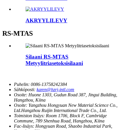
AKRYYLILEVY
RS-MTAS
Silaani RS-MTAS
Metyylitriasetoksisilaani
Puhelin:
0086-13758242384
Sähköposti:
karen@hzrj-intl.com
Osoite:
Huone 1303, Gudun Road 387, Jingui Building,
Hangzhou, Kiina
Osoite:
Yangzhou Hongyuan New Material Science Co.,
Ltd.Hangzhou Ruijin International Trade Co., Ltd.
Toimiston lisäys:
Room 1706, Block F, Cambridge
Commune, 789 Shenhua Road, Hangzhou, Kiina
Fac-lisäys:
Hongyuan Road, Shaobo Industrial Park,