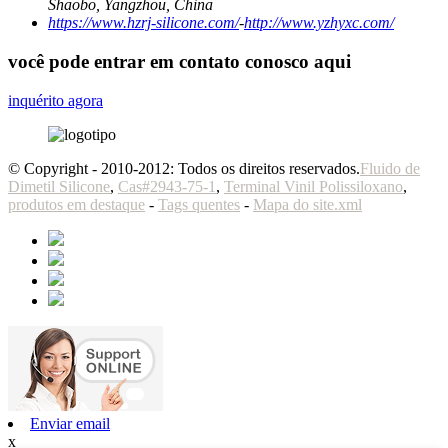
Shaobo, Yangzhou, China
https://www.hzrj-silicone.com/
-
http://www.yzhyxc.com/
você pode entrar em contato conosco aqui
inquérito agora
© Copyright - 2010-2012: Todos os direitos reservados.
Fluido de
Dimetil Silicone
,
Cas#2943-75-1
,
Terminal Vinil Polissiloxano
,
produtos em destaque
-
Tags quentes
-
Mapa do site.xml
Enviar email
x