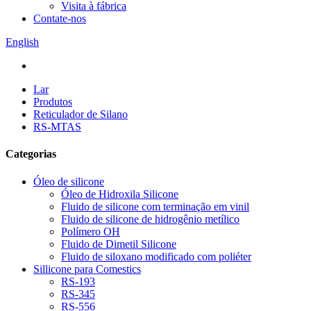
Visita à fábrica
Contate-nos
English
Lar
Produtos
Reticulador de Silano
RS-MTAS
Categorias
Óleo de silicone
Óleo de Hidroxila Silicone
Fluido de silicone com terminação em vinil
Fluido de silicone de hidrogênio metílico
Polímero OH
Fluido de Dimetil Silicone
Fluido de siloxano modificado com poliéter
Sillicone para Comestics
RS-193
RS-345
RS-556