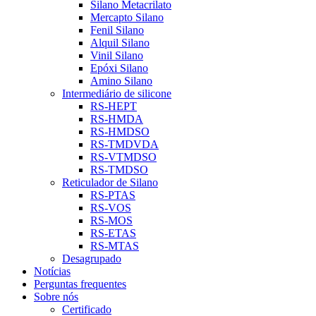
Silano Metacrilato
Mercapto Silano
Fenil Silano
Alquil Silano
Vinil Silano
Epóxi Silano
Amino Silano
Intermediário de silicone
RS-HEPT
RS-HMDA
RS-HMDSO
RS-TMDVDA
RS-VTMDSO
RS-TMDSO
Reticulador de Silano
RS-PTAS
RS-VOS
RS-MOS
RS-ETAS
RS-MTAS
Desagrupado
Notícias
Perguntas frequentes
Sobre nós
Certificado