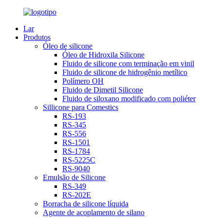
Lar
Produtos
Óleo de silicone
Óleo de Hidroxila Silicone
Fluido de silicone com terminação em vinil
Fluido de silicone de hidrogênio metílico
Polímero OH
Fluido de Dimetil Silicone
Fluido de siloxano modificado com poliéter
Sillicone para Comestics
RS-193
RS-345
RS-556
RS-1501
RS-1784
RS-5225C
RS-9040
Emulsão de Silicone
RS-349
RS-202E
Borracha de silicone líquida
Agente de acoplamento de silano