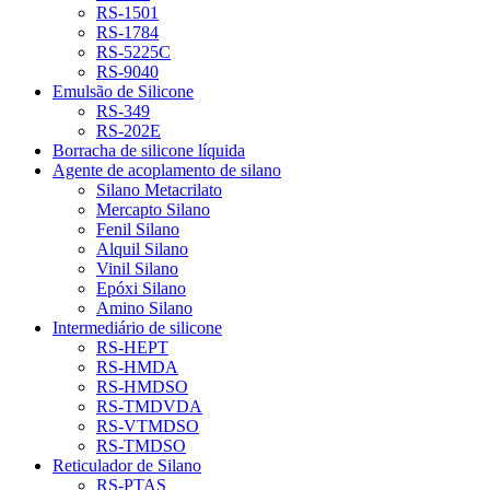
RS-1501
RS-1784
RS-5225C
RS-9040
Emulsão de Silicone
RS-349
RS-202E
Borracha de silicone líquida
Agente de acoplamento de silano
Silano Metacrilato
Mercapto Silano
Fenil Silano
Alquil Silano
Vinil Silano
Epóxi Silano
Amino Silano
Intermediário de silicone
RS-HEPT
RS-HMDA
RS-HMDSO
RS-TMDVDA
RS-VTMDSO
RS-TMDSO
Reticulador de Silano
RS-PTAS