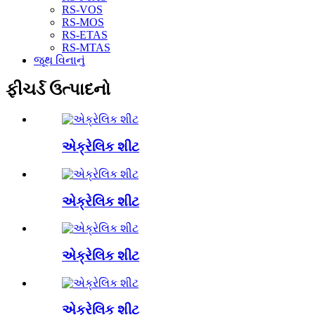
RS-VOS
RS-MOS
RS-ETAS
RS-MTAS
જૂથ વિનાનું
ફીચર્ડ ઉત્પાદનો
એક્રેલિક શીટ
એક્રેલિક શીટ
એક્રેલિક શીટ
એક્રેલિક શીટ