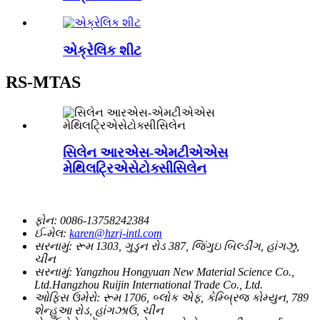
એક્રેલિક શીટ
RS-MTAS
સિલેન આરએસ-એમટીએએસ
મેથિલટ્રિએસેટોક્સીસિલેન
ફોન:
0086-13758242384
ઈ-મેલ:
karen@hzrj-intl.com
સરનામું:
રૂમ 1303, ગુડુન રોડ 387, જિંગુઇ બિલ્ડીંગ, હાંગઝુ,
ચીન
સરનામું:
Yangzhou Hongyuan New Material Science Co.,
Ltd.Hangzhou Ruijin International Trade Co., Ltd.
ઓફિસ ઉમેરો:
રૂમ 1706, બ્લોક એફ, કેમ્બ્રિજ કોમ્યુન, 789
શેન્હુઆ રોડ, હાંગઝાઉ, ચીન