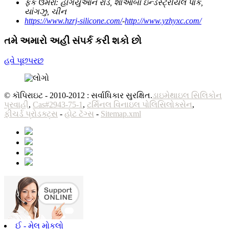
ફેક ઉમેરો:
હોંગયુઆન રોડ, શાઓબો ઇન્ડસ્ટ્રીયલ પાર્ક,
યાંગઝુ, ચીન
https://www.hzrj-silicone.com/
-
http://www.yzhyxc.com/
તમે અમારો અહીં સંપર્ક કરી શકો છો
હવે પૂછપરછ
© કૉપિરાઇટ - 2010-2012 : સર્વાધિકાર સુરક્ષિત.
ડાઇમેથાઇલ સિલિકોન
પ્રવાહી
,
Cas#2943-75-1
,
ટર્મિનલ વિનાઇલ પોલિસિલોક્સેન
,
ફીચર્ડ પ્રોડક્ટ્સ
-
હોટ ટૅગ્સ
-
Sitemap.xml
ઈ - મેલ મોકલો