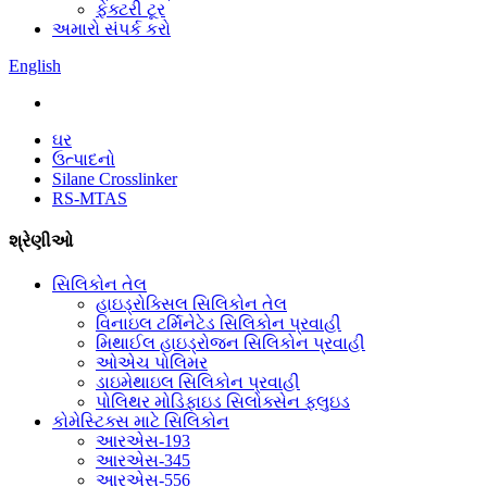
ફેક્ટરી ટૂર
અમારો સંપર્ક કરો
English
ઘર
ઉત્પાદનો
Silane Crosslinker
RS-MTAS
શ્રેણીઓ
સિલિકોન તેલ
હાઇડ્રોક્સિલ સિલિકોન તેલ
વિનાઇલ ટર્મિનેટેડ સિલિકોન પ્રવાહી
મિથાઈલ હાઇડ્રોજન સિલિકોન પ્રવાહી
ઓએચ પોલિમર
ડાઇમેથાઇલ સિલિકોન પ્રવાહી
પોલિથર મોડિફાઇડ સિલોક્સેન ફ્લુઇડ
કોમેસ્ટિક્સ માટે સિલિકોન
આરએસ-193
આરએસ-345
આરએસ-556