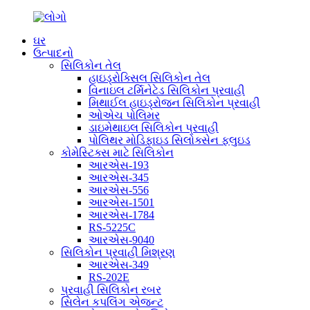
ઘર
ઉત્પાદનો
સિલિકોન તેલ
હાઇડ્રોક્સિલ સિલિકોન તેલ
વિનાઇલ ટર્મિનેટેડ સિલિકોન પ્રવાહી
મિથાઈલ હાઇડ્રોજન સિલિકોન પ્રવાહી
ઓએચ પોલિમર
ડાઇમેથાઇલ સિલિકોન પ્રવાહી
પોલિથર મોડિફાઇડ સિલોક્સેન ફ્લુઇડ
કોમેસ્ટિક્સ માટે સિલિકોન
આરએસ-193
આરએસ-345
આરએસ-556
આરએસ-1501
આરએસ-1784
RS-5225C
આરએસ-9040
સિલિકોન પ્રવાહી મિશ્રણ
આરએસ-349
RS-202E
પ્રવાહી સિલિકોન રબર
સિલેન કપલિંગ એજન્ટ