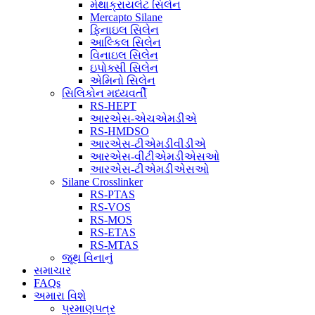
મેથાક્રાયલેટ સિલેન
Mercapto Silane
ફિનાઇલ સિલેન
આલ્કિલ સિલેન
વિનાઇલ સિલેન
ઇપોક્સી સિલેન
એમિનો સિલેન
સિલિકોન મધ્યવર્તી
RS-HEPT
આરએસ-એચએમડીએ
RS-HMDSO
આરએસ-ટીએમડીવીડીએ
આરએસ-વીટીએમડીએસઓ
આરએસ-ટીએમડીએસઓ
Silane Crosslinker
RS-PTAS
RS-VOS
RS-MOS
RS-ETAS
RS-MTAS
જૂથ વિનાનું
સમાચાર
FAQs
અમારા વિશે
પ્રમાણપત્ર