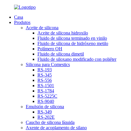
Casa
Produtos
Aceite de silicona
Aceite de silicona hidroxilo
Fluido de silicona terminado en vinilo
Fluido de silicona de hidróxeno metilo
Polímero OH
Fluido de silicona dimetil
Fluido de siloxano modificado con poliéter
Silicona para Comestics
RS-193
RS-345
RS-556
RS-1501
RS-1784
RS-5225C
RS-9040
Emulsión de silicona
RS-349
RS-202E
Caucho de silicona líquida
Axente de acoplamento de silano