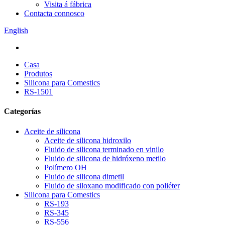
Visita á fábrica
Contacta connosco
English
Casa
Produtos
Silicona para Comestics
RS-1501
Categorías
Aceite de silicona
Aceite de silicona hidroxilo
Fluido de silicona terminado en vinilo
Fluido de silicona de hidróxeno metilo
Polímero OH
Fluido de silicona dimetil
Fluido de siloxano modificado con poliéter
Silicona para Comestics
RS-193
RS-345
RS-556