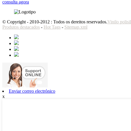
consulta agora
© Copyright - 2010-2012 : Todos os dereitos reservados.
Vinilo polis
Produtos destacados
-
Hot Tags
-
Sitemap.xml
Enviar correo electrónico
x