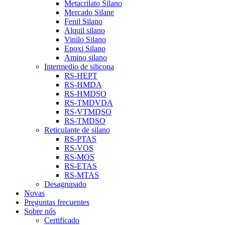
Metacrilato Silano
Mercado Silane
Fenil Silano
Alquil silano
Vinilo Silano
Epoxi Silano
Amino silano
Intermedio de silicona
RS-HEPT
RS-HMDA
RS-HMDSO
RS-TMDVDA
RS-VTMDSO
RS-TMDSO
Reticulante de silano
RS-PTAS
RS-VOS
RS-MOS
RS-ETAS
RS-MTAS
Desagrupado
Novas
Preguntas frecuentes
Sobre nós
Certificado