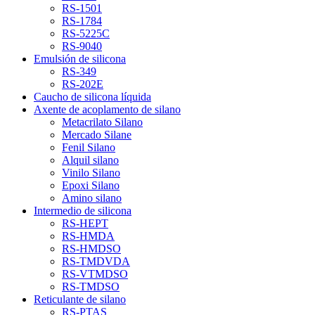
RS-1501
RS-1784
RS-5225C
RS-9040
Emulsión de silicona
RS-349
RS-202E
Caucho de silicona líquida
Axente de acoplamento de silano
Metacrilato Silano
Mercado Silane
Fenil Silano
Alquil silano
Vinilo Silano
Epoxi Silano
Amino silano
Intermedio de silicona
RS-HEPT
RS-HMDA
RS-HMDSO
RS-TMDVDA
RS-VTMDSO
RS-TMDSO
Reticulante de silano
RS-PTAS