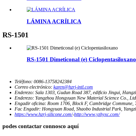
LÁMINA ACRÍLICA
RS-1501
RS-1501 Dimeticonal (e) Ciclopentasiloxano
Teléfono:
0086-13758242384
Correo electrónico:
karen@hzrj-intl.com
Enderezo:
Sala 1303, Gudun Road 387, edificio Jingui, Hang
Enderezo:
Yangzhou Hongyuan New Material Science Co., Ltd.
Engadir oficina:
Room 1706, Block F, Cambridge Commune, 
Fac Engadir:
Hongyuan Road, Shaobo Industrial Park, Yangz
https://www.hzrj-silicone.com/
-
http://www.yzhyxc.com/
podes contactar connosco aquí