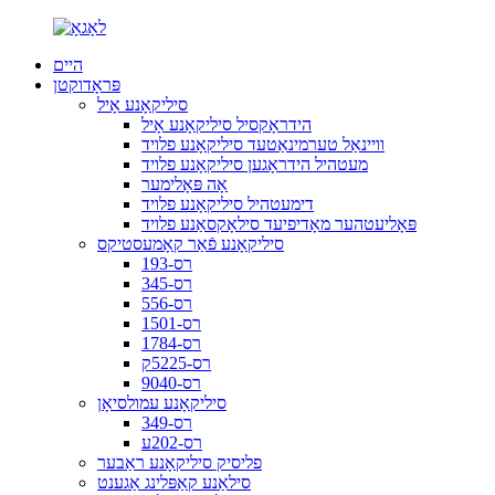
היים
פּראָדוקטן
סיליקאָנע אָיל
הידראָקסיל סיליקאָנע אָיל
וויינאַל טערמינאַטעד סיליקאָנע פלויד
מעטהיל הידראָגען סיליקאָנע פלויד
אָה פּאָלימער
דימעטהיל סיליקאָנע פלויד
פּאָליעטהער מאָדיפיעד סילאָקסאַנע פלויד
סיליקאָנע פֿאַר קאָמעסטיקס
רס-193
רס-345
רס-556
רס-1501
רס-1784
רס-5225ק
רס-9040
סיליקאָנע עמולסיאָן
רס-349
רס-202ע
פליסיק סיליקאָנע ראַבער
סילאַנע קאַפּלינג אַגענט