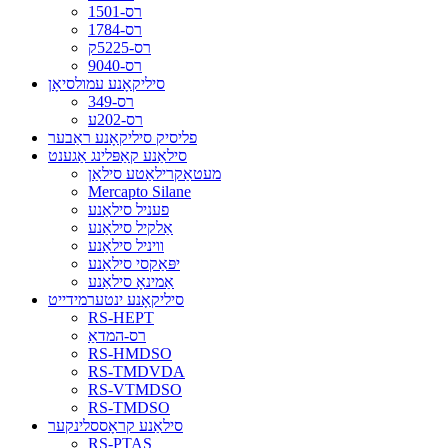
רס-1501
רס-1784
רס-5225ק
רס-9040
סיליקאָנע עמולסיאָן
רס-349
רס-202ע
פליסיק סיליקאָנע ראַבער
סילאַנע קאַפּלינג אַגענט
מעטאַקרילאַטע סילאַן
Mercapto Silane
פעניל סילאַנע
אַלקיל סילאַנע
וויניל סילאַנע
יפּאַקסי סילאַנע
אַמינאָ סילאַנע
סיליקאָנע ינטערמידייט
RS-HEPT
רס-המדאַ
RS-HMDSO
RS-TMDVDA
RS-VTMDSO
RS-TMDSO
סילאַנע קראָססלינקער
RS-PTAS