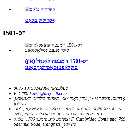
אַקריליק בלאַט
רס-1501
רס-1501 דימעטהיקאָנאָל (און)
סיקלאָפּענטאַסילאָקסאַנע
טעלעפאָן:
0086-13758242384
karen@hzrj-intl.com
E- בריוו:
אַדרעס:
צימער 1303, גודון ראָוד 387, דזשינגוי בילדינג, האַנגזשאָו,
טשיינאַ
אַדרעס:
יאַנגזשאָו האָנגיואַן ניו מאַטעריאַל וויסנשאַפֿט קאָו, לטד.
האַנגזשאָו רוידזשין אינטערנאַציאָנאַלער א קאָו, לטד
אָפפיסע לייג:
צימער 1706, בלאַק F, Cambridge Commune, 789
Shenhua Road, Hangzhou, טשיינאַ