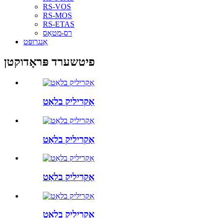
RS-VOS
RS-MOS
RS-ETAS
רס-מטאַס
אַנגרופּט
פיטשערד פּראָדוקטן
אַקריליק בלאַט
אַקריליק בלאַט
אַקריליק בלאַט
אַקריליק בלאַט