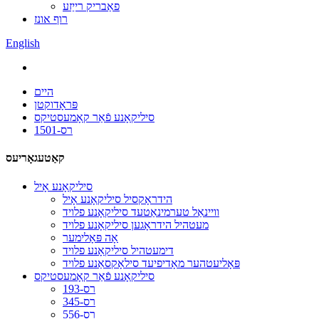
פאַבריק רייַזע
רוף אונז
English
היים
פּראָדוקטן
סיליקאָנע פֿאַר קאָמעסטיקס
רס-1501
קאַטעגאָריעס
סיליקאָנע אָיל
הידראָקסיל סיליקאָנע אָיל
וויינאַל טערמינאַטעד סיליקאָנע פלויד
מעטהיל הידראָגען סיליקאָנע פלויד
אָה פּאָלימער
דימעטהיל סיליקאָנע פלויד
פּאָליעטהער מאָדיפיעד סילאָקסאַנע פלויד
סיליקאָנע פֿאַר קאָמעסטיקס
רס-193
רס-345
רס-556