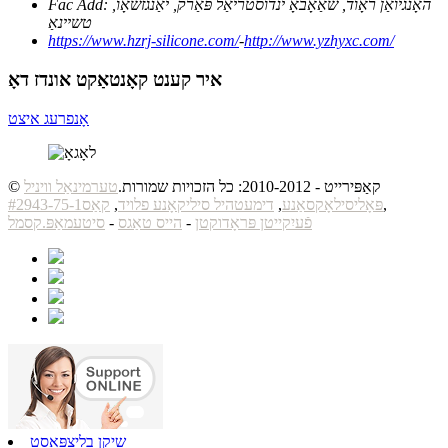
האָנגיואַן ראָוד, שאַאָבאָ ינדוסטריאַל פּאַרק, יאַנגזשאָו,
Fac Add:
טשיינאַ
https://www.hzrj-silicone.com/
-
http://www.yzhyxc.com/
איר קענט קאָנטאַקט אונדז דאָ
אָנפרעג איצט
© קאַפּירייט - 2010-2012: כל הזכויות שמורות.
טערמינאַל וויניל
,
פּאָליסילאָקסאַנע
,
דימעטהיל סיליקאָנע פלויד
,
קאַס#2943-75-1
פֿעיִקייטן פּראָדוקטן
-
הייס טאַגס
-
סיטעמאַפּ.קסמל
שיקן בליצפּאָסט