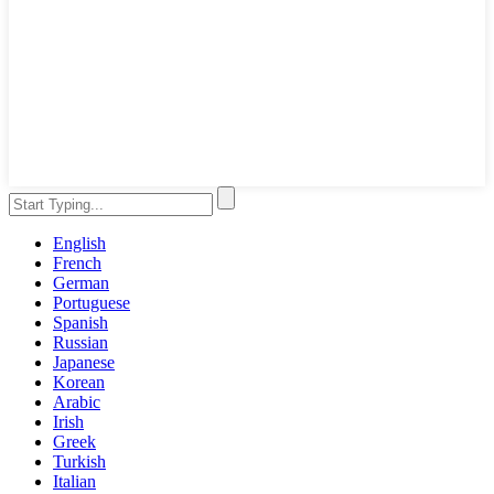
English
French
German
Portuguese
Spanish
Russian
Japanese
Korean
Arabic
Irish
Greek
Turkish
Italian