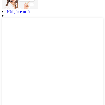
Küldjön e-mailt
x