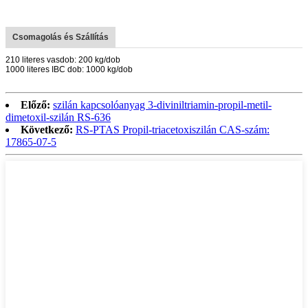
Csomagolás és Szállítás
210 literes vasdob: 200 kg/dob
1000 literes IBC dob: 1000 kg/dob
Előző:
szilán kapcsolóanyag 3-diviniltriamin-propil-metil-
dimetoxil-szilán RS-636
Következő:
RS-PTAS Propil-triacetoxiszilán CAS-szám:
17865-07-5