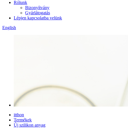
Rólunk
Bizonyítvány
Gyárlátogatás
Lépjen kapcsolatba velünk
English
itthon
Termékek
Új szilikon anyag