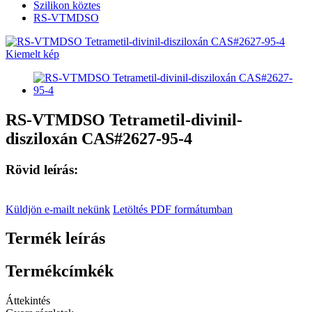
Szilikon köztes
RS-VTMDSO
RS-VTMDSO Tetrametil-divinil-
disziloxán CAS#2627-95-4
Rövid leírás:
Küldjön e-mailt nekünk
Letöltés PDF formátumban
Termék leírás
Termékcímkék
Áttekintés