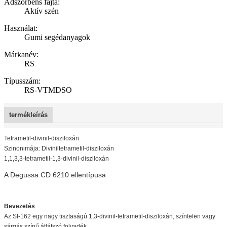
Adszorbens fajta:
Aktív szén
Használat:
Gumi segédanyagok
Márkanév:
RS
Típusszám:
RS-VTMDSO
termékleírás
Tetrametil-divinil-disziloxán.
Szinonimája: Diviniltetrametil-disziloxán
1,1,3,3-tetrametil-1,3-divinil-disziloxán
A Degussa CD 6210 ellentípusa
Bevezetés
Az SI-162 egy nagy tisztaságú 1,3-divinil-tetrametil-disziloxán, színtelen vagy
sárgás színű átlátszó folyadék.