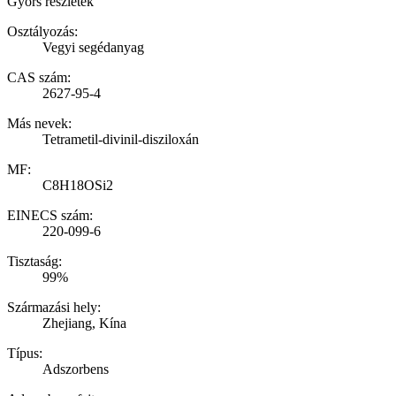
Gyors részletek
Osztályozás:
Vegyi segédanyag
CAS szám:
2627-95-4
Más nevek:
Tetrametil-divinil-disziloxán
MF:
C8H18OSi2
EINECS szám:
220-099-6
Tisztaság:
99%
Származási hely:
Zhejiang, Kína
Típus:
Adszorbens