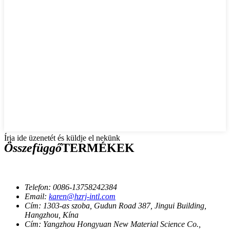
Írja ide üzenetét és küldje el nekünk
Összefüggő
TERMÉKEK
Telefon:
0086-13758242384
Email:
karen@hzrj-intl.com
Cím:
1303-as szoba, Gudun Road 387, Jingui Building,
Hangzhou, Kína
Cím:
Yangzhou Hongyuan New Material Science Co.,