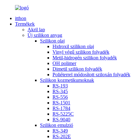
itthon
Termékek
Akril lap
Új szilikon anyag
Szilikon olaj
Hidroxil szilikon olaj
Vinyl végű szilikon folyadék
Metil-hidrogén szilikon folyadék
OH polimer
Dimetil szilikon folyadék
Poliéterrel módosított sziloxán folyadék
Szilikon kozmetikumoknak
RS-193
RS-345
RS-556
RS-1501
RS-1784
RS-5225C
RS-9040
Szilikon emulzió
RS-349
RS-202E