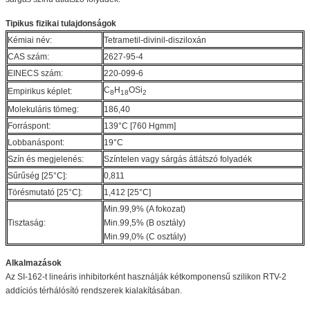
Tipikus fizikai tulajdonságok
Kémiai név:
Tetrametil-divinil-disziloxán
CAS szám:
2627-95-4
EINECS szám:
220-099-6
C
H
OSi
Empirikus képlet:
8
18
2
Molekuláris tömeg:
186,40
Forráspont:
139°C [760 Hgmm]
Lobbanáspont:
19°C
Szín és megjelenés:
Színtelen vagy sárgás átlátszó folyadék
Sűrűség [25°C]:
0,811
Törésmutató [25°C]:
1,412 [25°C]
Min.99,9% (A fokozat)
Tisztaság:
Min.99,5% (B osztály)
Min.99,0% (C osztály)
Alkalmazások
Az SI-162-t lineáris inhibitorként használják kétkomponensű szilikon RTV-2
addíciós térhálósító rendszerek kialakításában.