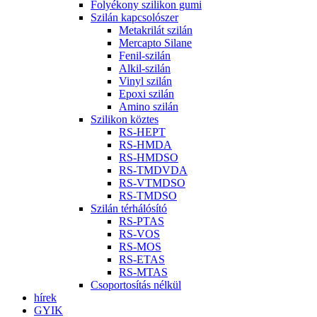
Folyékony szilikon gumi
Szilán kapcsolószer
Metakrilát szilán
Mercapto Silane
Fenil-szilán
Alkil-szilán
Vinyl szilán
Epoxi szilán
Amino szilán
Szilikon köztes
RS-HEPT
RS-HMDA
RS-HMDSO
RS-TMDVDA
RS-VTMDSO
RS-TMDSO
Szilán térhálósító
RS-PTAS
RS-VOS
RS-MOS
RS-ETAS
RS-MTAS
Csoportosítás nélkül
hírek
GYIK