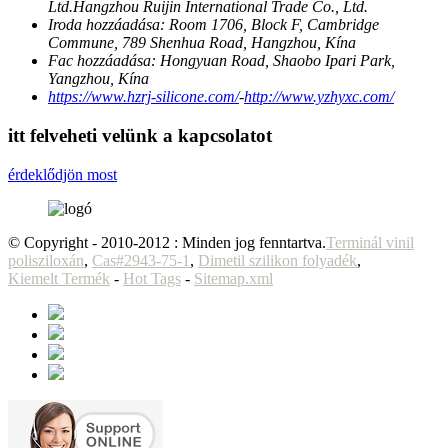
Ltd.Hangzhou Ruijin International Trade Co., Ltd.
Iroda hozzáadása:
Room 1706, Block F, Cambridge
Commune, 789 Shenhua Road, Hangzhou, Kína
Fac hozzáadása:
Hongyuan Road, Shaobo Ipari Park,
Yangzhou, Kína
https://www.hzrj-silicone.com/
-
http://www.yzhyxc.com/
itt felveheti velünk a kapcsolatot
érdeklődjön most
© Copyright - 2010-2012 : Minden jog fenntartva.
Terminál vinil
polisziloxán
,
Cas#2943-75-1
,
Dimetil szilikon folyadék
,
Kiemelt Termék
-
Hot Tags
-
Sitemap.xml