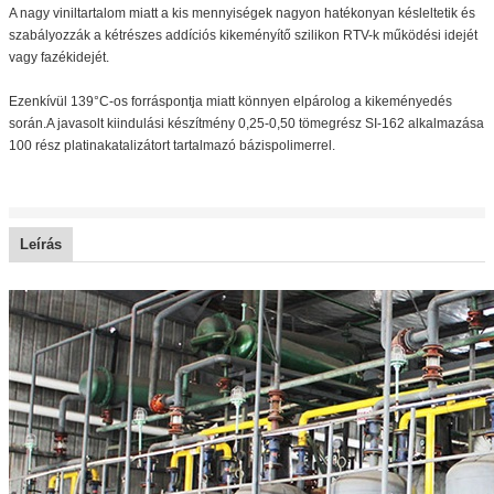
A nagy viniltartalom miatt a kis mennyiségek nagyon hatékonyan késleltetik és
szabályozzák a kétrészes addíciós kikeményítő szilikon RTV-k működési idejét
vagy fazékidejét.
Ezenkívül 139°C-os forráspontja miatt könnyen elpárolog a kikeményedés
során.A javasolt kiindulási készítmény 0,25-0,50 tömegrész SI-162 alkalmazása
100 rész platinakatalizátort tartalmazó bázispolimerrel.
Leírás