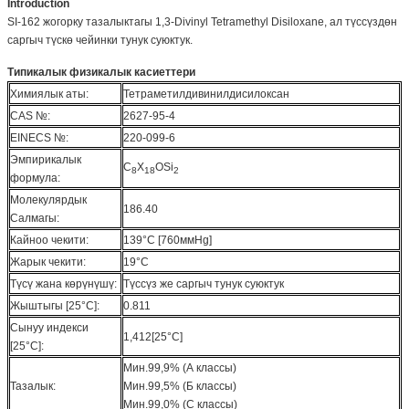
Introduction
SI-162 жогорку тазалыктагы 1,3-Divinyl Tetramethyl Disiloxane, ал түссүздөн
саргыч түскө чейинки тунук суюктук.
Типикалык физикалык касиеттери
Химиялык аты:
Тетраметилдивинилдисилоксан
CAS №:
2627-95-4
EINECS №:
220-099-6
Эмпирикалык
C
Х
OSi
8
18
2
формула:
Молекулярдык
186.40
Салмагы:
Кайноо чекити:
139°C [760ммHg]
Жарык чекити:
19°C
Түсү жана көрүнүшү:
Түссүз же саргыч тунук суюктук
Жыштыгы [25°C]:
0.811
Сынуу индекси
1,412[25°C]
[25°C]:
Мин.99,9% (А классы)
Тазалык:
Мин.99,5% (Б классы)
Мин.99,0% (С классы)