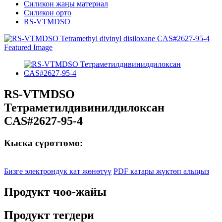
Силикон жаңы материал
Силикон орто
RS-VTMDSO
RS-VTMDSO
Тетраметилдивинилдилоксан
CAS#2627-95-4
Кыска сүрөттөмө:
Бизге электрондук кат жөнөтүү
PDF катары жүктөп алыңыз
Продукт чоо-жайы
Продукт тегдери