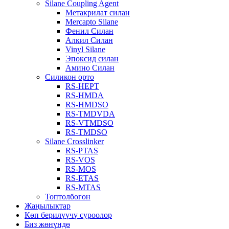
Silane Coupling Agent
Метакрилат силан
Mercapto Silane
Фенил Силан
Алкил Силан
Vinyl Silane
Эпоксид силан
Амино Силан
Силикон орто
RS-HEPT
RS-HMDA
RS-HMDSO
RS-TMDVDA
RS-VTMDSO
RS-TMDSO
Silane Crosslinker
RS-PTAS
RS-VOS
RS-MOS
RS-ETAS
RS-MTAS
Топтолбогон
Жаңылыктар
Көп берилүүчү суроолор
Биз жөнүндө