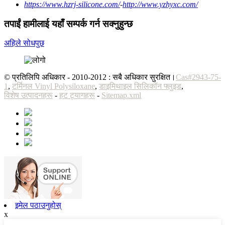
https://www.hzrj-silicone.com/
-
http://www.yzhyxc.com/
तपाईं हामीलाई यहाँ सम्पर्क गर्न सक्नुहुन्छ
अहिले सोधपुछ
© प्रतिलिपि अधिकार - 2010-2012 : सबै अधिकार सुरक्षित।
Cas#2943-75-
1
,
टर्मिनल Vinyl Polysiloxane
,
डाइमिथाइल सिलिकॉन फ्लुइड
,
विशेष उत्पादनहरू
-
हट ट्यागहरू
-
Sitemap.xml
इमेल पठाउनुहोस्
x