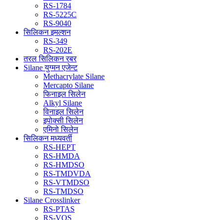
RS-1784
RS-5225C
RS-9040
सिलिकन इमल्शन
RS-349
RS-202E
तरल सिलिकन रबर
Silane युग्मन एजेन्ट
Methacrylate Silane
Mercapto Silane
फिनाइल सिलेन
Alkyl Silane
विनाइल सिलेन
इपोक्सी सिलेन
एमिनो सिलेन
सिलिकन मध्यवर्ती
RS-HEPT
RS-HMDA
RS-HMDSO
RS-TMDVDA
RS-VTMDSO
RS-TMDSO
Silane Crosslinker
RS-PTAS
RS-VOS