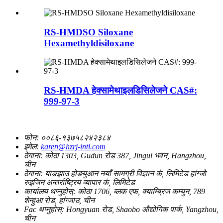
RS-HMDSO Siloxane
Hexamethyldisiloxane
RS-HMDA हेक्सामेथाइलडिसिलेजने CAS#:
999-97-3
फोन:
००८६-१३७५८२४२३८४
इमेल:
karen@hzrj-intl.com
ठेगाना:
कोठा 1303, Gudun रोड 387, Jingui भवन, Hangzhou,
चीन
ठेगाना:
याङझाउ होङयुआन नयाँ सामग्री विज्ञान कं, लिमिटेड हांग्जो
रुइजिन अन्तर्राष्ट्रिय व्यापार कं, लिमिटेड
कार्यालय थप्नुहोस्:
कोठा 1706, ब्लक एफ, क्याम्ब्रिज कम्युन, 789
शेन्हुआ रोड, हांग्जाउ, चीन
Fac थप्नुहोस्:
Hongyuan रोड, Shaobo औद्योगिक पार्क, Yangzhou,
चीन