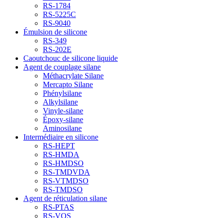
RS-1784
RS-5225C
RS-9040
Émulsion de silicone
RS-349
RS-202E
Caoutchouc de silicone liquide
Agent de couplage silane
Méthacrylate Silane
Mercapto Silane
Phénylsilane
Alkylsilane
Vinyle-silane
Époxy-silane
Aminosilane
Intermédiaire en silicone
RS-HEPT
RS-HMDA
RS-HMDSO
RS-TMDVDA
RS-VTMDSO
RS-TMDSO
Agent de réticulation silane
RS-PTAS
RS-VOS