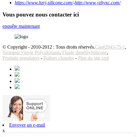
https://www.hzrj-silicone.com/
-
http://www.yzhyxc.com/
Vous pouvez nous contacter ici
enquête maintenant
© Copyright - 2010-2012 : Tous droits réservés.
Cas#2943-75-1
,
Terminal Vinyle Polysiloxane
,
Fluide diméthylsilicone
,
Produits populaires
-
Balises chaudes
-
Plan du site.xml
Envoyer un e-mail
x