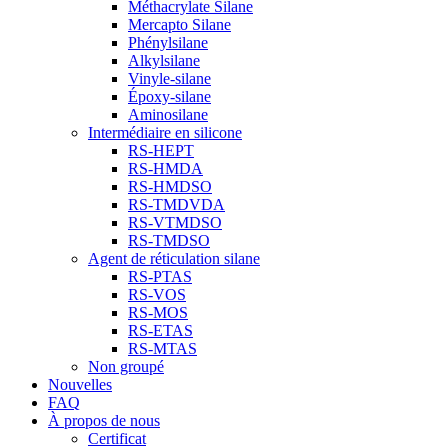
Méthacrylate Silane
Mercapto Silane
Phénylsilane
Alkylsilane
Vinyle-silane
Époxy-silane
Aminosilane
Intermédiaire en silicone
RS-HEPT
RS-HMDA
RS-HMDSO
RS-TMDVDA
RS-VTMDSO
RS-TMDSO
Agent de réticulation silane
RS-PTAS
RS-VOS
RS-MOS
RS-ETAS
RS-MTAS
Non groupé
Nouvelles
FAQ
À propos de nous
Certificat