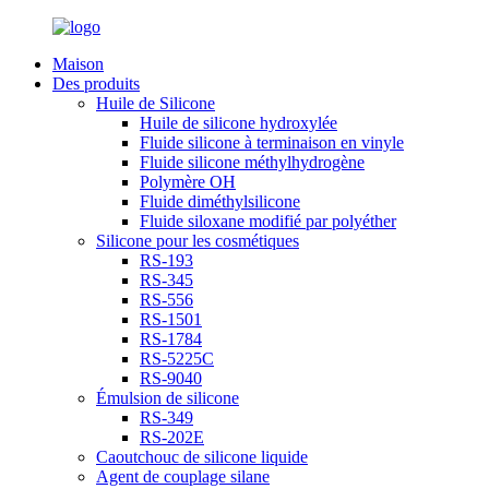
Maison
Des produits
Huile de Silicone
Huile de silicone hydroxylée
Fluide silicone à terminaison en vinyle
Fluide silicone méthylhydrogène
Polymère OH
Fluide diméthylsilicone
Fluide siloxane modifié par polyéther
Silicone pour les cosmétiques
RS-193
RS-345
RS-556
RS-1501
RS-1784
RS-5225C
RS-9040
Émulsion de silicone
RS-349
RS-202E
Caoutchouc de silicone liquide
Agent de couplage silane