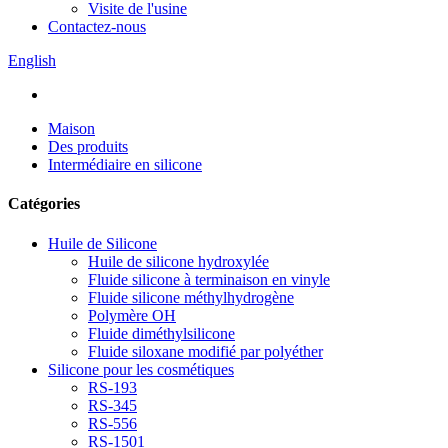
Visite de l'usine
Contactez-nous
English
Maison
Des produits
Intermédiaire en silicone
Catégories
Huile de Silicone
Huile de silicone hydroxylée
Fluide silicone à terminaison en vinyle
Fluide silicone méthylhydrogène
Polymère OH
Fluide diméthylsilicone
Fluide siloxane modifié par polyéther
Silicone pour les cosmétiques
RS-193
RS-345
RS-556
RS-1501