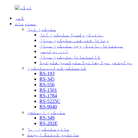
گھر
مصنوعات
سلیکون تیل
ہائیڈروکسیل سلیکون آئل
ونائل ختم شدہ سلیکون سیال
میتھائل ہائیڈروجن سلیکون سیال
اوہ پولیمر
ڈائمتھائل سلیکون سیال
پولیتھر موڈیفائیڈ سلوکسین فلوئیڈ
کامسٹکس کے لیے سلیکون
RS-193
RS-345
RS-556
RS-1501
RS-1784
RS-5225C
RS-9040
سلیکون ایملشن
RS-349
RS-202E
مائع سلیکون ربڑ
سائلین کپلنگ ایجنٹ