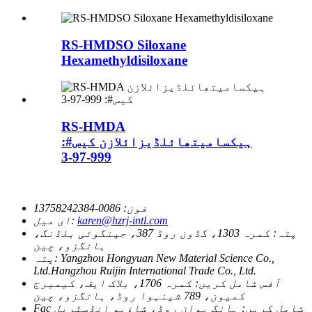
RS-HMDSO Siloxane
Hexamethyldisiloxane
RS-HMDA
ہیکسامیتھائلڈیزائلازن کیس#:
999-97-3
فون:
0086-13758242384
karen@hzrj-intl.com
ای میل:
پتہ:
کمرہ 1303، گڈون روڈ 387، جینگوئی بلڈنگ،
ہانگزو، چین
Yangzhou Hongyuan New Material Science Co.,
پتہ:
Ltd.Hangzhou Ruijin International Trade Co., Ltd.
آفس شامل کریں:
کمرہ 1706، بلاک ایف، کیمبرج
کمیون، 789 شینہوا روڈ، ہانگزو، چین
Fac شامل کریں:
ہانگ یوان روڈ، شاؤبو انڈسٹریل