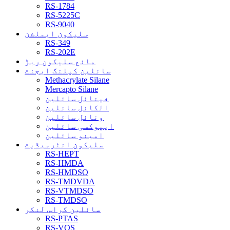
RS-1784
RS-5225C
RS-9040
سلیکون ایملشن
RS-349
RS-202E
مائع سلیکون ربڑ
سائلین کپلنگ ایجنٹ
Methacrylate Silane
Mercapto Silane
فینائل سائلین
الکائل سائلین
ونائل سائلین
ایپوکسی سائلین
امینو سائلین
سلیکون انٹرمیڈیٹ
RS-HEPT
RS-HMDA
RS-HMDSO
RS-TMDVDA
RS-VTMDSO
RS-TMDSO
سائلین کراس لنکر
RS-PTAS
RS-VOS