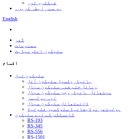
فیکٹری ٹور
ہم سے رابطہ کریں۔
English
گھر
مصنوعات
سلیکون انٹرمیڈیٹ
اقسام
سلیکون تیل
ہائیڈروکسیل سلیکون آئل
ونائل ختم شدہ سلیکون سیال
میتھائل ہائیڈروجن سلیکون سیال
اوہ پولیمر
ڈائمتھائل سلیکون سیال
پولیتھر موڈیفائیڈ سلوکسین فلوئیڈ
کامسٹکس کے لیے سلیکون
RS-193
RS-345
RS-556
RS-1501