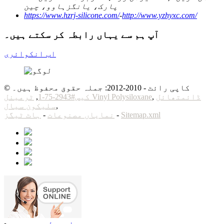
پارک، یانگزہاوو، چین
https://www.hzrj-silicone.com/
-
http://www.yzhyxc.com/
آپ ہم سے یہاں رابطہ کر سکتے ہیں۔
اب انکوائری
© کاپی رائٹ - 2010-2012: جملہ حقوق محفوظ ہیں۔
ڈائمتھائل
,
ٹرمینل Vinyl Polysiloxane
کیس#2943-75-1
,
,
سلیکون سیال
Sitemap.xml
-
نمایاں مصنوعات
-
ہاٹ ٹیگز