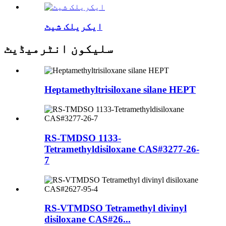
ایکریلک شیٹ
سلیکون انٹرمیڈیٹ
Heptamethyltrisiloxane silane HEPT
RS-TMDSO 1133-
Tetramethyldisiloxane CAS#3277-26-
7
RS-VTMDSO Tetramethyl divinyl
disiloxane CAS#26...