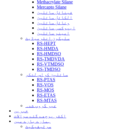
Methacrylate Silane
Mercapto Silane
فینائل سائلین
الکائل سائلین
ونائل سائلین
ایپوکسی سائلین
امینو سائلین
سلیکون انٹرمیڈیٹ
RS-HEPT
RS-HMDA
RS-HMDSO
RS-TMDVDA
RS-VTMDSO
RS-TMDSO
سائلین کراس لنکر
RS-PTAS
RS-VOS
RS-MOS
RS-ETAS
RS-MTAS
غیر گروپ شدہ
خبریں
اکثر پوچھے گئے سوالات
ہمارے بارے میں
سرٹیفیکیٹ