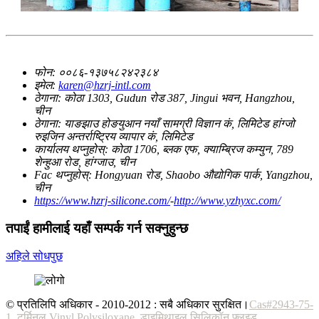
फोन:
००८६-१३७५८२४२३८४
इमेल:
karen@hzrj-intl.com
ठेगाना:
कोठा 1303, Gudun रोड 387, Jingui भवन, Hangzhou,
चीन
ठेगाना:
याङझाउ होङयुआन नयाँ सामग्री विज्ञान कं, लिमिटेड हांग्जो
रुइजिन अन्तर्राष्ट्रिय व्यापार कं, लिमिटेड
कार्यालय थप्नुहोस्:
कोठा 1706, ब्लक एफ, क्याम्ब्रिज कम्युन, 789
शेन्हुआ रोड, हांग्जाउ, चीन
Fac थप्नुहोस्:
Hongyuan रोड, Shaobo औद्योगिक पार्क, Yangzhou,
चीन
https://www.hzrj-silicone.com/
-
http://www.yzhyxc.com/
तपाईं हामीलाई यहाँ सम्पर्क गर्न सक्नुहुन्छ
अहिले सोधपुछ
© प्रतिलिपि अधिकार - 2010-2012 : सबै अधिकार सुरक्षित।
Cas#2943-75-
1
,
टर्मिनल Vinyl Polysiloxane
,
डाइमिथाइल सिलिकॉन फ्लुइड
,