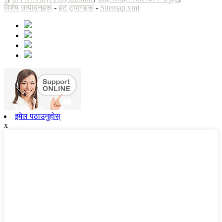
विशेष उत्पादनहरू
-
हट ट्यागहरू
-
Sitemap.xml
इमेल पठाउनुहोस्
x