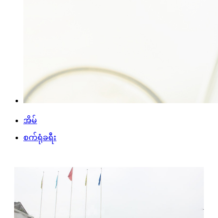
အိမ်
စက်ရုံခရီး