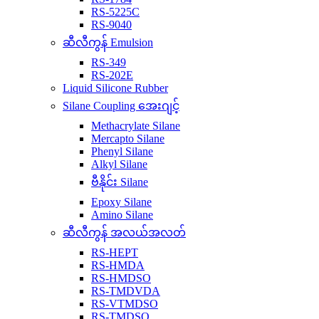
RS-5225C
RS-9040
ဆီလီကွန် Emulsion
RS-349
RS-202E
Liquid Silicone Rubber
Silane Coupling အေးဂျင့်
Methacrylate Silane
Mercapto Silane
Phenyl Silane
Alkyl Silane
ဗီနိုင်း Silane
Epoxy Silane
Amino Silane
ဆီလီကွန် အလယ်အလတ်
RS-HEPT
RS-HMDA
RS-HMDSO
RS-TMDVDA
RS-VTMDSO
RS-TMDSO