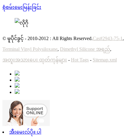
စုံစမ်းမေးမြန်းခြင်း
© မူပိုင်ခွင့် - 2010-2012 : All Rights Reserved.
Cas#2943-75-1
,
Terminal Vinyl Polysiloxane
,
Dimethyl Silicone အရည်
,
အထူးအသားပေး ထုတ်ကုန်များ
-
Hot Tags
-
Sitemap.xml
အီးမေးလ်ပို။ ပါ