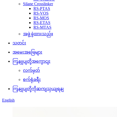
Silane Crosslinker
RS-PTAS
RS-VOS
RS-MOS
RS-ETAS
RS-MTAS
အဖွဲ့ခွဲထားသည်။
သတင်း
အမေးအဖြေများ
ကြှနျုပျတို့အကွောငျး
လက်မှတ်
စက်ရုံခရီး
ကြှနျုပျတို့ကိုဆကျသှယျရနျ
English