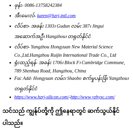
ဖုန်း-
0086-13758242384
အီးမေးလ်-
karen@hzrj-intl.com
လိပ်စာ-
အခန်း 1303၊ Gudun လမ်း 387၊ Jingui
အဆောက်အဦ၊ Hangzhou၊ တရုတ်နိုင်ငံ
လိပ်စာ-
Yangzhou Hongyuan New Material Science
Co.,Ltd.Hangzhou Ruijin International Trade Co., Ltd
ရုံးထည့်ရန်-
အခန်း 1706၊ Block F၊ Cambridge Commune,
789 Shenhua Road, Hangzhou, China
Fac Add-
Hongyuan လမ်း၊ Shaobo စက်မှုပန်းခြံ၊ Yangzhou၊
တရုတ်နိုင်ငံ
https://www.hzrj-silicon.com/
-
http://www.yzhyxc.com/
သင်သည် ကျွန်ုပ်တို့ကို ဤနေရာတွင် ဆက်သွယ်နိုင်
ပါသည်။