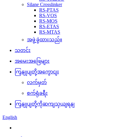
Silane Crosslinker
RS-PTAS
RS-VOS
RS-MOS
RS-ETAS
RS-MTAS
အဖွဲ့ခွဲထားသည်။
သတင်း
အမေးအဖြေများ
ကြှနျုပျတို့အကွောငျး
လက်မှတ်
စက်ရုံခရီး
ကြှနျုပျတို့ကိုဆကျသှယျရနျ
English