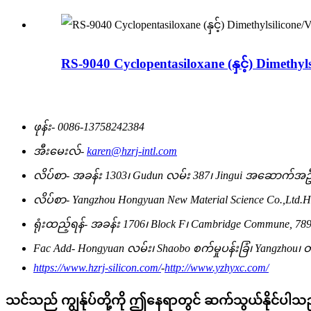
RS-9040 Cyclopentasiloxane (နှင့်) Dimethylsi
ဖုန်း-
0086-13758242384
အီးမေးလ်-
karen@hzrj-intl.com
လိပ်စာ-
အခန်း 1303၊ Gudun လမ်း 387၊ Jingui အဆောက်အဦ၊ 
လိပ်စာ-
Yangzhou Hongyuan New Material Science Co.,Ltd.Han
ရုံးထည့်ရန်-
အခန်း 1706၊ Block F၊ Cambridge Commune, 789
Fac Add-
Hongyuan လမ်း၊ Shaobo စက်မှုပန်းခြံ၊ Yangzhou၊ တရ
https://www.hzrj-silicon.com/
-
http://www.yzhyxc.com/
သင်သည် ကျွန်ုပ်တို့ကို ဤနေရာတွင် ဆက်သွယ်နိုင်ပါသ