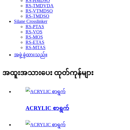
RS-HMDSO
RS-TMDVDA
RS-VTMDSO
RS-TMDSO
Silane Crosslinker
RS-PTAS
RS-VOS
RS-MOS
RS-ETAS
RS-MTAS
အဖွဲ့ခွဲထားသည်။
အထူးအသားပေး ထုတ်ကုန်များ
ACRYLIC စာရွက်