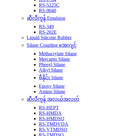
RS-5225C
RS-9040
ဆီလီကွန် Emulsion
RS-349
RS-202E
Liquid Silicone Rubber
Silane Coupling အေးဂျင့်
Methacrylate Silane
Mercapto Silane
Phenyl Silane
Alkyl Silane
ဗီနိုင်း Silane
Epoxy Silane
Amino Silane
ဆီလီကွန် အလယ်အလတ်
RS-HEPT
RS-HMDA
RS-HMDSO
RS-TMDVDA
RS-VTMDSO
RS-TMDSO