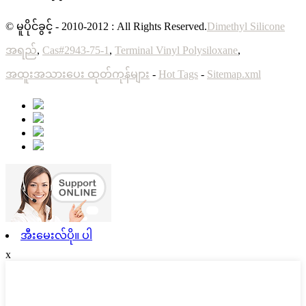
© မူပိုင်ခွင့် - 2010-2012 : All Rights Reserved.
Dimethyl Silicone
အရည်
,
Cas#2943-75-1
,
Terminal Vinyl Polysiloxane
,
အထူးအသားပေး ထုတ်ကုန်များ
-
Hot Tags
-
Sitemap.xml
အီးမေးလ်ပို။ ပါ
x