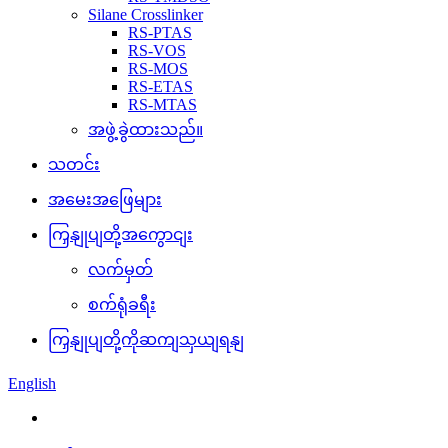
Silane Crosslinker
RS-PTAS
RS-VOS
RS-MOS
RS-ETAS
RS-MTAS
အဖွဲ့ခွဲထားသည်။
သတင်း
အမေးအဖြေများ
ကြှနျုပျတို့အကွောငျး
လက်မှတ်
စက်ရုံခရီး
ကြှနျုပျတို့ကိုဆကျသှယျရနျ
English