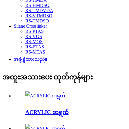
RS-HMDA
RS-HMDSO
RS-TMDVDA
RS-VTMDSO
RS-TMDSO
Silane Crosslinker
RS-PTAS
RS-VOS
RS-MOS
RS-ETAS
RS-MTAS
အဖွဲ့ခွဲထားသည်။
အထူးအသားပေး ထုတ်ကုန်များ
ACRYLIC စာရွက်