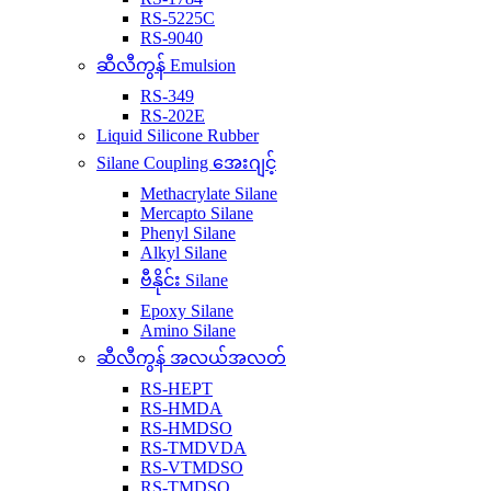
RS-5225C
RS-9040
ဆီလီကွန် Emulsion
RS-349
RS-202E
Liquid Silicone Rubber
Silane Coupling အေးဂျင့်
Methacrylate Silane
Mercapto Silane
Phenyl Silane
Alkyl Silane
ဗီနိုင်း Silane
Epoxy Silane
Amino Silane
ဆီလီကွန် အလယ်အလတ်
RS-HEPT
RS-HMDA
RS-HMDSO
RS-TMDVDA
RS-VTMDSO
RS-TMDSO