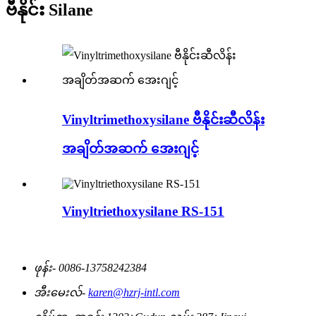
ဗီနိုင်း Silane
Vinyltrimethoxysilane ဗီနိုင်းဆီလိန်း
အချိတ်အဆက် အေးဂျင့်
Vinyltriethoxysilane RS-151
ဖုန်း-
0086-13758242384
အီးမေးလ်-
karen@hzrj-intl.com