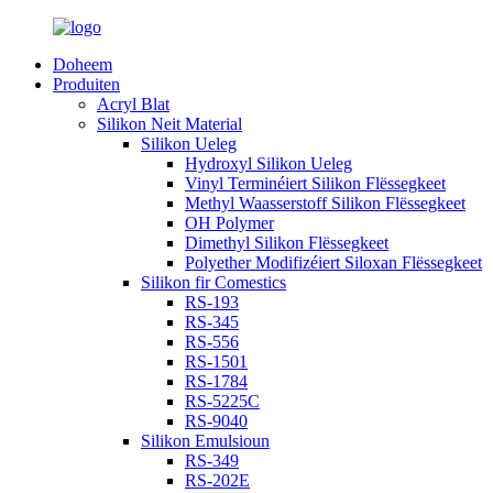
Doheem
Produiten
Acryl Blat
Silikon Neit Material
Silikon Ueleg
Hydroxyl Silikon Ueleg
Vinyl Terminéiert Silikon Flëssegkeet
Methyl Waasserstoff Silikon Flëssegkeet
OH Polymer
Dimethyl Silikon Flëssegkeet
Polyether Modifizéiert Siloxan Flëssegkeet
Silikon fir Comestics
RS-193
RS-345
RS-556
RS-1501
RS-1784
RS-5225C
RS-9040
Silikon Emulsioun
RS-349
RS-202E