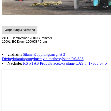
Verpakung & Versand
210L Eisentrommel: 200KG/Trommel
1000L IBC Drum: 1000KG / Drum
virdrun:
Silane Kupplungsmagnet 3-
Divinyltriaminpropylmethyldimethoxylsilan RS-636
Nächste:
RS-PTAS Propyltriacetoxysilane CAS #: 17865-07-5