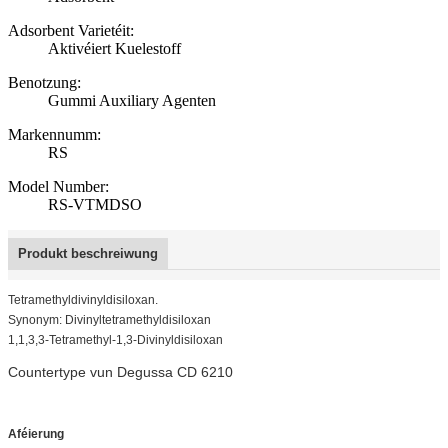
Adsorbent Varietéit:
Aktivéiert Kuelestoff
Benotzung:
Gummi Auxiliary Agenten
Markennumm:
RS
Model Number:
RS-VTMDSO
Produkt beschreiwung
Tetramethyldivinyldisiloxan.
Synonym: Divinyltetramethyldisiloxan
1,1,3,3-Tetramethyl-1,3-Divinyldisiloxan
Countertype vun Degussa CD 6210
Aféierung