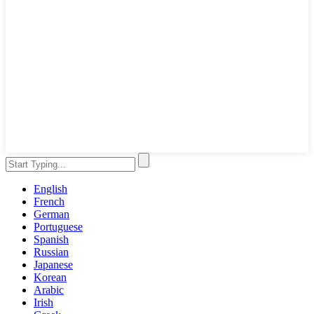
English
French
German
Portuguese
Spanish
Russian
Japanese
Korean
Arabic
Irish