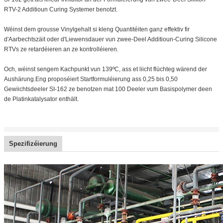
RTV-2 Additioun Curing Systemer benotzt.
Wéinst dem grousse Vinylgehalt si kleng Quantitéiten ganz effektiv fir
d'Aarbechtszäit oder d'Liewensdauer vun zwee-Deel Additioun-Curing Silicone
RTVs ze retardéieren an ze kontrolléieren.
Och, wéinst sengem Kachpunkt vun 139ºC, ass et liicht flüchteg wärend der
Aushärung.Eng proposéiert Startformuléierung ass 0,25 bis 0,50
Gewiichtsdeeler SI-162 ze benotzen mat 100 Deeler vum Basispolymer deen
de Platinkatalysator enthält.
Spezifizéierung