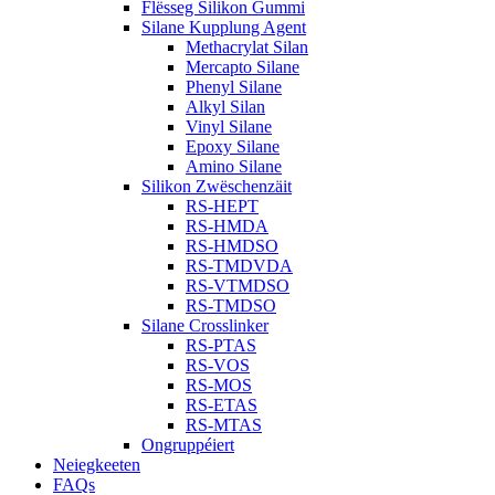
Flësseg Silikon Gummi
Silane Kupplung Agent
Methacrylat Silan
Mercapto Silane
Phenyl Silane
Alkyl Silan
Vinyl Silane
Epoxy Silane
Amino Silane
Silikon Zwëschenzäit
RS-HEPT
RS-HMDA
RS-HMDSO
RS-TMDVDA
RS-VTMDSO
RS-TMDSO
Silane Crosslinker
RS-PTAS
RS-VOS
RS-MOS
RS-ETAS
RS-MTAS
Ongruppéiert
Neiegkeeten
FAQs