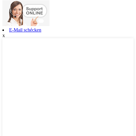
E-Mail schécken
x