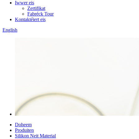
Iwwer eis
Zertifikat
Fabréck Tour
Kontaktéiert eis
English
Doheem
Produiten
Silikon Neit Material