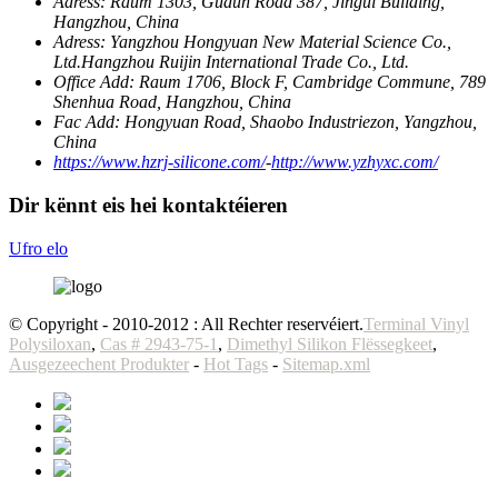
Adress:
Raum 1303, Gudun Road 387, Jingui Building,
Hangzhou, China
Adress:
Yangzhou Hongyuan New Material Science Co.,
Ltd.Hangzhou Ruijin International Trade Co., Ltd.
Office Add:
Raum 1706, Block F, Cambridge Commune, 789
Shenhua Road, Hangzhou, China
Fac Add:
Hongyuan Road, Shaobo Industriezon, Yangzhou,
China
https://www.hzrj-silicone.com/
-
http://www.yzhyxc.com/
Dir kënnt eis hei kontaktéieren
Ufro elo
© Copyright - 2010-2012 : All Rechter reservéiert.
Terminal Vinyl
Polysiloxan
,
Cas # 2943-75-1
,
Dimethyl Silikon Flëssegkeet
,
Ausgezeechent Produkter
-
Hot Tags
-
Sitemap.xml