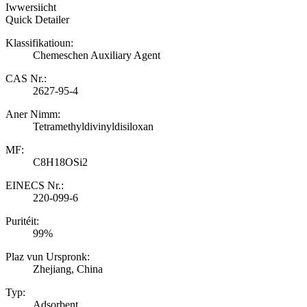
Iwwersiicht
Quick Detailer
Klassifikatioun:
Chemeschen Auxiliary Agent
CAS Nr.:
2627-95-4
Aner Nimm:
Tetramethyldivinyldisiloxan
MF:
C8H18OSi2
EINECS Nr.:
220-099-6
Puritéit:
99%
Plaz vun Urspronk:
Zhejiang, China
Typ:
Adsorbent