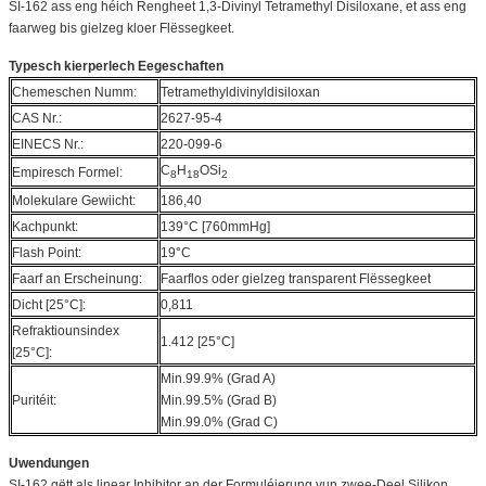
SI-162 ass eng héich Rengheet 1,3-Divinyl Tetramethyl Disiloxane, et ass eng
faarweg bis gielzeg kloer Flëssegkeet.
Typesch kierperlech Eegeschaften
Chemeschen Numm:
Tetramethyldivinyldisiloxan
CAS Nr.:
2627-95-4
EINECS Nr.:
220-099-6
C
H
OSi
Empiresch Formel:
8
18
2
Molekulare Gewiicht:
186,40
Kachpunkt:
139°C [760mmHg]
Flash Point:
19°C
Faarf an Erscheinung:
Faarflos oder gielzeg transparent Flëssegkeet
Dicht [25°C]:
0,811
Refraktiounsindex
1.412 [25°C]
[25°C]:
Min.99.9% (Grad A)
Puritéit:
Min.99.5% (Grad B)
Min.99.0% (Grad C)
Uwendungen
SI-162 gëtt als linear Inhibitor an der Formuléierung vun zwee-Deel Silikon