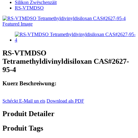
Silikon Zwëschenzäit
RS-VTMDSO
RS-VTMDSO
Tetramethyldivinyldisiloxan CAS#2627-
95-4
Kuerz Beschreiwung:
Schéckt E-Mail un eis
Download als PDF
Produit Detailer
Produit Tags