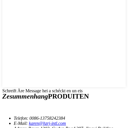
Schreift Äre Message hei a schéckt en un eis
Zesummenhang
PRODUITEN
Telefon:
0086-13758242384
E-Mail:
karen@hzrj-intl.com