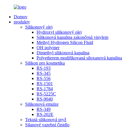
Domov
produkty
Silikonový olej
Hydroxyl silikonový olej
Silikonová kapalina zakončená vinylem
Methyl Hydrogen Silicon Fluid
OH polymer
Dimethyl silikonová kapalina
Polyetherem modifikovaná siloxanová kapalina
Silikon pro kosmetiku
RS-193
RS-345
RS-556
RS-1501
RS-1784
RS-5225C
RS-9040
Silikonová emulze
RS-349
RS-202E
Tekutá silikonová pryž
Silanové vazební činidlo