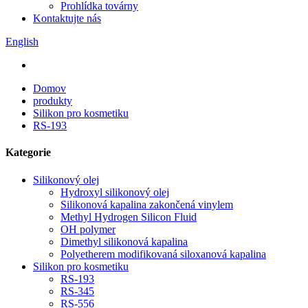
Prohlídka továrny
Kontaktujte nás
English
Domov
produkty
Silikon pro kosmetiku
RS-193
Kategorie
Silikonový olej
Hydroxyl silikonový olej
Silikonová kapalina zakončená vinylem
Methyl Hydrogen Silicon Fluid
OH polymer
Dimethyl silikonová kapalina
Polyetherem modifikovaná siloxanová kapalina
Silikon pro kosmetiku
RS-193
RS-345
RS-556