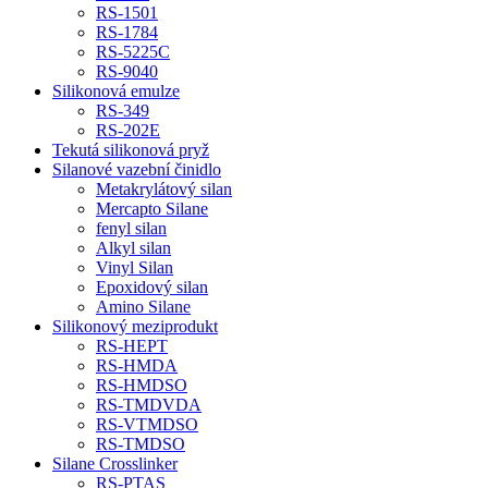
RS-1501
RS-1784
RS-5225C
RS-9040
Silikonová emulze
RS-349
RS-202E
Tekutá silikonová pryž
Silanové vazební činidlo
Metakrylátový silan
Mercapto Silane
fenyl silan
Alkyl silan
Vinyl Silan
Epoxidový silan
Amino Silane
Silikonový meziprodukt
RS-HEPT
RS-HMDA
RS-HMDSO
RS-TMDVDA
RS-VTMDSO
RS-TMDSO
Silane Crosslinker
RS-PTAS