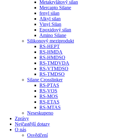
Metakrylátový silan
Mercapto Silane
fenyl silan
Alkyl silan
Vinyl Silan
Epoxidový silan
Amino Silane
Silikonový meziprodukt
RS-HEPT
RS-HMDA
RS-HMDSO
RS-TMDVDA
RS-VTMDSO
RS-TMDSO
Silane Crosslinker
RS-PTAS
RS-VOS
RS-MOS
RS-ETAS
RS-MTAS
Neseskupeno
Zprávy
Nejčastější dotazy
O nás
Osvědčení