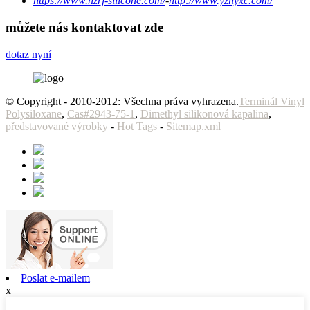
https://www.hzrj-silicone.com/
-
http://www.yzhyxc.com/
můžete nás kontaktovat zde
dotaz nyní
© Copyright - 2010-2012: Všechna práva vyhrazena.
Terminál Vinyl
Polysiloxane
,
Cas#2943-75-1
,
Dimethyl silikonová kapalina
,
představované výrobky
-
Hot Tags
-
Sitemap.xml
Poslat e-mailem
x