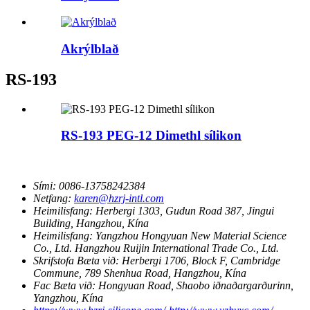
Akrýlblað
RS-193
RS-193 PEG-12 Dimethl sílikon
Sími:
0086-13758242384
Netfang:
karen@hzrj-intl.com
Heimilisfang:
Herbergi 1303, Gudun Road 387, Jingui
Building, Hangzhou, Kína
Heimilisfang:
Yangzhou Hongyuan New Material Science
Co., Ltd. Hangzhou Ruijin International Trade Co., Ltd.
Skrifstofa Bæta við:
Herbergi 1706, Block F, Cambridge
Commune, 789 Shenhua Road, Hangzhou, Kína
Fac Bæta við:
Hongyuan Road, Shaobo iðnaðargarðurinn,
Yangzhou, Kína