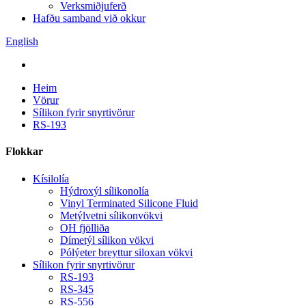
Verksmiðjuferð
Hafðu samband við okkur
English
Heim
Vörur
Sílikon fyrir snyrtivörur
RS-193
Flokkar
Kísilolía
Hýdroxýl sílikonolía
Vinyl Terminated Silicone Fluid
Metýlvetni sílikonvökvi
OH fjölliða
Dímetýl sílikon vökvi
Pólýeter breyttur siloxan vökvi
Sílikon fyrir snyrtivörur
RS-193
RS-345
RS-556