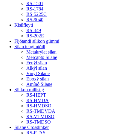
RS-1501
RS-1784
RS-5225C
RS-9040
Kísilfleyti
RS-349
RS-202E
Fljótandi sílikon gúmmí
Sílan tengimiðill
Metakrýlat sílan
Mercapto Silane
Fenýl sílan
Alkýl sílan
Vinyl Silane
Epoxý sílan
Amínó Silane
Sílíkon millistig
RS-HEPT
RS-HMDA
RS-HMDSO
RS-TMDVDA
RS-VTMDSO
RS-TMDSO
Silane Crosslinker
RS-PTAS