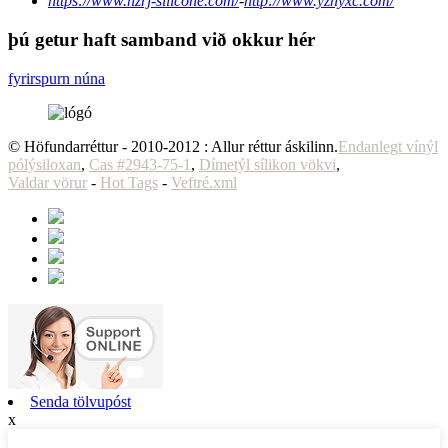
https://www.hzrj-silicone.com/
-
http://www.yzhyxc.com/
þú getur haft samband við okkur hér
fyrirspurn núna
© Höfundarréttur - 2010-2012 : Allur réttur áskilinn.
Endanlegt vínýl
pólýsiloxan
,
Cas #2943-75-1
,
Dímetýl sílikon vökvi
,
Valdar vörur
-
Hot Tags
-
Veftré.xml
Senda tölvupóst
x