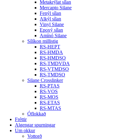
Metakrýlat sílan
Mercapto Silane
Fenýl sílan
Alkýl sílan
Vinyl Silane
Epoxý sílan
Amínó Silane
Sílíkon millistig
RS-HEPT
RS-HMDA
RS-HMDSO
RS-TMDVDA
RS-VTMDSO
RS-TMDSO
Silane Crosslinker
RS-PTAS
RS-VOS
RS-MOS
RS-ETAS
RS-MTAS
Óflokkað
Fréttir
Algengar spurningar
Um okkur
Vottorð