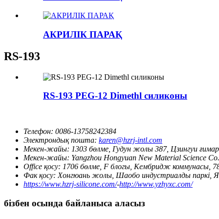
АКРИЛІК ПАРАҚ
RS-193
RS-193 PEG-12 Dimethl силиконы
Телефон:
0086-13758242384
Электрондық пошта:
karen@hzrj-intl.com
Мекен-жайы:
1303 бөлме, Гудун жолы 387, Цзингуи ғим
Мекен-жайы:
Yangzhou Hongyuan New Material Science Co.,L
Office қосу:
1706 бөлме, F блогы, Кембридж коммунасы, 
Фак қосу:
Хонгюань жолы, Шаобо индустриалды паркі, 
https://www.hzrj-silicone.com/
-
http://www.yzhyxc.com/
бізбен осында байланыса аласыз