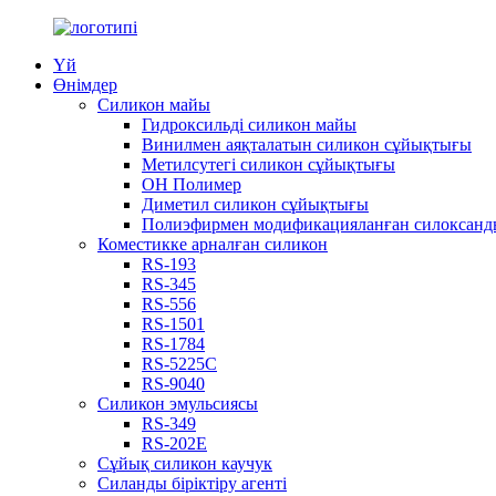
Үй
Өнімдер
Силикон майы
Гидроксильді силикон майы
Винилмен аяқталатын силикон сұйықтығы
Метилсутегі силикон сұйықтығы
OH Полимер
Диметил силикон сұйықтығы
Полиэфирмен модификацияланған силоксанд
Коместикке арналған силикон
RS-193
RS-345
RS-556
RS-1501
RS-1784
RS-5225C
RS-9040
Силикон эмульсиясы
RS-349
RS-202E
Сұйық силикон каучук
Силанды біріктіру агенті