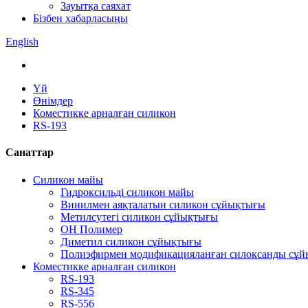
Зауытқа саяхат
Бізбен хабарласыңы
English
Үй
Өнімдер
Коместикке арналған силикон
RS-193
Санаттар
Силикон майы
Гидроксильді силикон майы
Винилмен аяқталатын силикон сұйықтығы
Метилсутегі силикон сұйықтығы
OH Полимер
Диметил силикон сұйықтығы
Полиэфирмен модификацияланған силоксанды сұ
Коместикке арналған силикон
RS-193
RS-345
RS-556