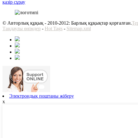
қазір сұрау
© Авторлық құқық - 2010-2012: Барлық құқықтар қорғалған.
Те
Таңдаулы өнімдер
-
Hot Tags
-
Sitemap.xml
Электрондық поштаны жіберу
x