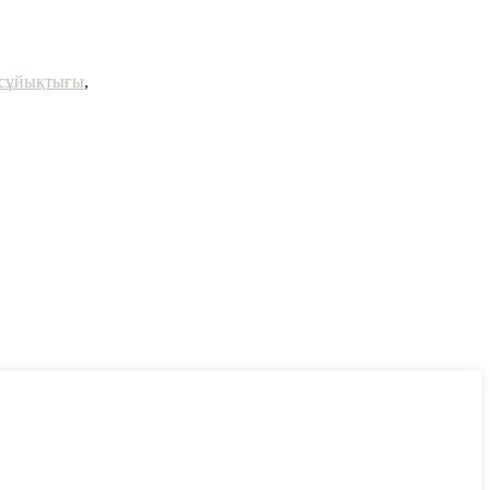
 сұйықтығы
,