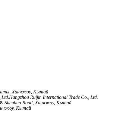
араты, Ханчжоу, Қытай
td.Hangzhou Ruijin International Trade Co., Ltd.
789 Shenhua Road, Ханчжоу, Қытай
Янчжоу, Қытай