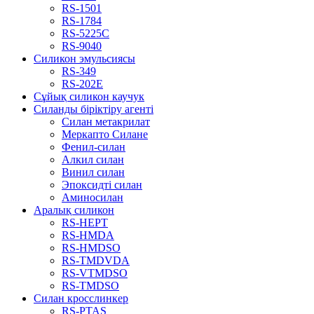
RS-1501
RS-1784
RS-5225C
RS-9040
Силикон эмульсиясы
RS-349
RS-202E
Сұйық силикон каучук
Силанды біріктіру агенті
Силан метакрилат
Меркапто Силане
Фенил-силан
Алкил силан
Винил силан
Эпоксидті силан
Аминосилан
Аралық силикон
RS-HEPT
RS-HMDA
RS-HMDSO
RS-TMDVDA
RS-VTMDSO
RS-TMDSO
Силан кросслинкер
RS-PTAS