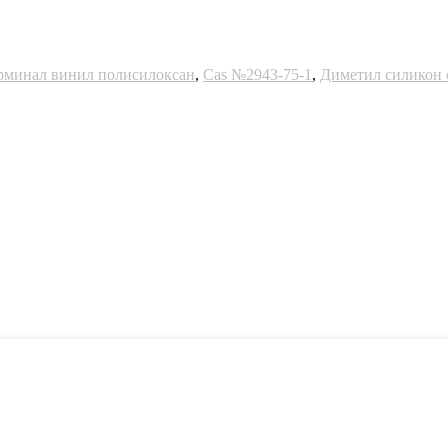
рминал винил полисилоксан
,
Cas №2943-75-1
,
Диметил силикон