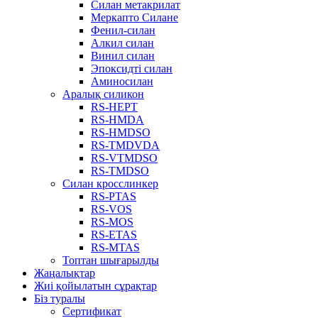
Силан метакрилат
Меркапто Силане
Фенил-силан
Алкил силан
Винил силан
Эпоксидті силан
Аминосилан
Аралық силикон
RS-HEPT
RS-HMDA
RS-HMDSO
RS-TMDVDA
RS-VTMDSO
RS-TMDSO
Силан кросслинкер
RS-PTAS
RS-VOS
RS-MOS
RS-ETAS
RS-MTAS
Топтан шығарылды
Жаңалықтар
Жиі қойылатын сұрақтар
Біз туралы
Сертификат