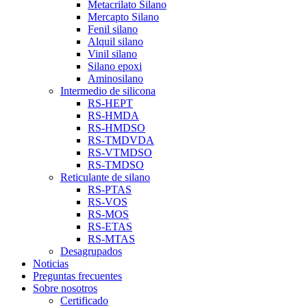
Metacrilato Silano
Mercapto Silano
Fenil silano
Alquil silano
Vinil silano
Silano epoxi
Aminosilano
Intermedio de silicona
RS-HEPT
RS-HMDA
RS-HMDSO
RS-TMDVDA
RS-VTMDSO
RS-TMDSO
Reticulante de silano
RS-PTAS
RS-VOS
RS-MOS
RS-ETAS
RS-MTAS
Desagrupados
Noticias
Preguntas frecuentes
Sobre nosotros
Certificado