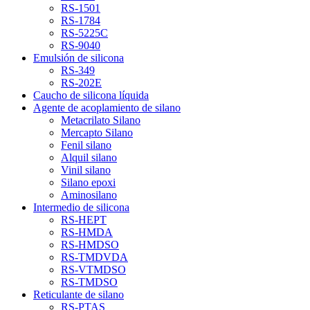
RS-1501
RS-1784
RS-5225C
RS-9040
Emulsión de silicona
RS-349
RS-202E
Caucho de silicona líquida
Agente de acoplamiento de silano
Metacrilato Silano
Mercapto Silano
Fenil silano
Alquil silano
Vinil silano
Silano epoxi
Aminosilano
Intermedio de silicona
RS-HEPT
RS-HMDA
RS-HMDSO
RS-TMDVDA
RS-VTMDSO
RS-TMDSO
Reticulante de silano
RS-PTAS