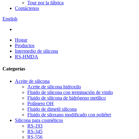
Tour por la fábrica
Contáctenos
English
Hogar
Productos
Intermedio de silicona
RS-HMDA
Categorías
Aceite de silicona
Aceite de silicona hidroxilo
Fluido de silicona con terminación de vinilo
Fluido de silicona de hidrógeno metílico
Polímero OH
Fluido de dimetil silicona
Fluido de siloxano modificado con poliéter
Silicona para cosméticos
RS-193
RS-345
RS-556