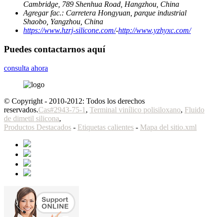
Cambridge, 789 Shenhua Road, Hangzhou, China
Agregar fac.:
Carretera Hongyuan, parque industrial
Shaobo, Yangzhou, China
https://www.hzrj-silicone.com/
-
http://www.yzhyxc.com/
Puedes contactarnos aquí
consulta ahora
© Copyright - 2010-2012: Todos los derechos
reservados.
Cas#2943-75-1
,
Terminal vinílico polisiloxano
,
Fluido
de dimetil silicona
,
Productos Destacados
-
Etiquetas calientes
-
Mapa del sitio.xml