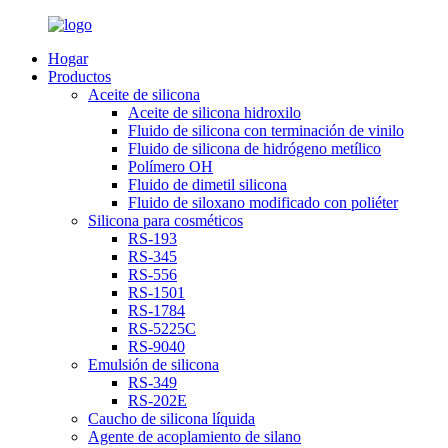
Hogar
Productos
Aceite de silicona
Aceite de silicona hidroxilo
Fluido de silicona con terminación de vinilo
Fluido de silicona de hidrógeno metílico
Polímero OH
Fluido de dimetil silicona
Fluido de siloxano modificado con poliéter
Silicona para cosméticos
RS-193
RS-345
RS-556
RS-1501
RS-1784
RS-5225C
RS-9040
Emulsión de silicona
RS-349
RS-202E
Caucho de silicona líquida
Agente de acoplamiento de silano