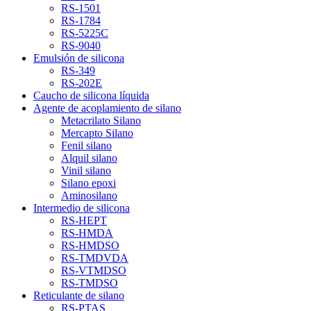
RS-1501
RS-1784
RS-5225C
RS-9040
Emulsión de silicona
RS-349
RS-202E
Caucho de silicona líquida
Agente de acoplamiento de silano
Metacrilato Silano
Mercapto Silano
Fenil silano
Alquil silano
Vinil silano
Silano epoxi
Aminosilano
Intermedio de silicona
RS-HEPT
RS-HMDA
RS-HMDSO
RS-TMDVDA
RS-VTMDSO
RS-TMDSO
Reticulante de silano
RS-PTAS