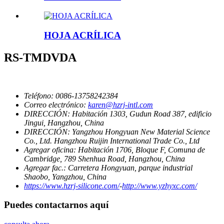
HOJA ACRÍLICA
RS-TMDVDA
Teléfono:
0086-13758242384
Correo electrónico:
karen@hzrj-intl.com
DIRECCIÓN:
Habitación 1303, Gudun Road 387, edificio
Jingui, Hangzhou, China
DIRECCIÓN:
Yangzhou Hongyuan New Material Science
Co., Ltd. Hangzhou Ruijin International Trade Co., Ltd
Agregar oficina:
Habitación 1706, Bloque F, Comuna de
Cambridge, 789 Shenhua Road, Hangzhou, China
Agregar fac.:
Carretera Hongyuan, parque industrial
Shaobo, Yangzhou, China
https://www.hzrj-silicone.com/
-
http://www.yzhyxc.com/
Puedes contactarnos aquí