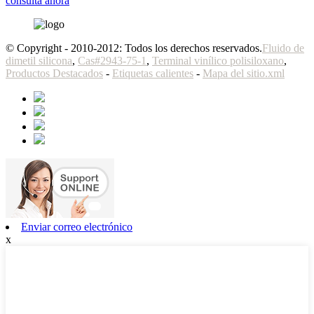
consulta ahora
© Copyright - 2010-2012: Todos los derechos reservados.
Fluido de
dimetil silicona
,
Cas#2943-75-1
,
Terminal vinílico polisiloxano
,
Productos Destacados
-
Etiquetas calientes
-
Mapa del sitio.xml
Enviar correo electrónico
x