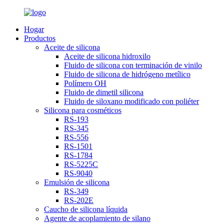
Hogar
Productos
Aceite de silicona
Aceite de silicona hidroxilo
Fluido de silicona con terminación de vinilo
Fluido de silicona de hidrógeno metílico
Polímero OH
Fluido de dimetil silicona
Fluido de siloxano modificado con poliéter
Silicona para cosméticos
RS-193
RS-345
RS-556
RS-1501
RS-1784
RS-5225C
RS-9040
Emulsión de silicona
RS-349
RS-202E
Caucho de silicona líquida
Agente de acoplamiento de silano