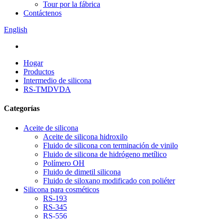
Tour por la fábrica
Contáctenos
English
Hogar
Productos
Intermedio de silicona
RS-TMDVDA
Categorías
Aceite de silicona
Aceite de silicona hidroxilo
Fluido de silicona con terminación de vinilo
Fluido de silicona de hidrógeno metílico
Polímero OH
Fluido de dimetil silicona
Fluido de siloxano modificado con poliéter
Silicona para cosméticos
RS-193
RS-345
RS-556