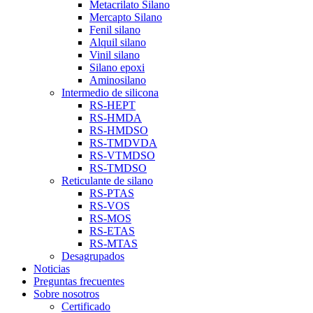
Metacrilato Silano
Mercapto Silano
Fenil silano
Alquil silano
Vinil silano
Silano epoxi
Aminosilano
Intermedio de silicona
RS-HEPT
RS-HMDA
RS-HMDSO
RS-TMDVDA
RS-VTMDSO
RS-TMDSO
Reticulante de silano
RS-PTAS
RS-VOS
RS-MOS
RS-ETAS
RS-MTAS
Desagrupados
Noticias
Preguntas frecuentes
Sobre nosotros
Certificado