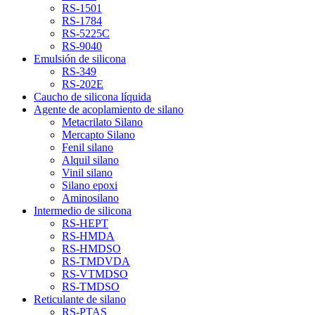
RS-1501
RS-1784
RS-5225C
RS-9040
Emulsión de silicona
RS-349
RS-202E
Caucho de silicona líquida
Agente de acoplamiento de silano
Metacrilato Silano
Mercapto Silano
Fenil silano
Alquil silano
Vinil silano
Silano epoxi
Aminosilano
Intermedio de silicona
RS-HEPT
RS-HMDA
RS-HMDSO
RS-TMDVDA
RS-VTMDSO
RS-TMDSO
Reticulante de silano
RS-PTAS