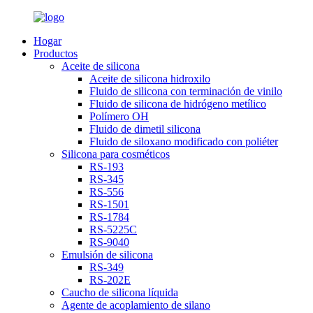
Hogar
Productos
Aceite de silicona
Aceite de silicona hidroxilo
Fluido de silicona con terminación de vinilo
Fluido de silicona de hidrógeno metílico
Polímero OH
Fluido de dimetil silicona
Fluido de siloxano modificado con poliéter
Silicona para cosméticos
RS-193
RS-345
RS-556
RS-1501
RS-1784
RS-5225C
RS-9040
Emulsión de silicona
RS-349
RS-202E
Caucho de silicona líquida
Agente de acoplamiento de silano