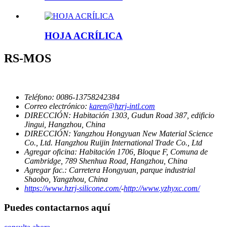
HOJA ACRÍLICA
RS-MOS
Teléfono:
0086-13758242384
Correo electrónico:
karen@hzrj-intl.com
DIRECCIÓN:
Habitación 1303, Gudun Road 387, edificio
Jingui, Hangzhou, China
DIRECCIÓN:
Yangzhou Hongyuan New Material Science
Co., Ltd. Hangzhou Ruijin International Trade Co., Ltd
Agregar oficina:
Habitación 1706, Bloque F, Comuna de
Cambridge, 789 Shenhua Road, Hangzhou, China
Agregar fac.:
Carretera Hongyuan, parque industrial
Shaobo, Yangzhou, China
https://www.hzrj-silicone.com/
-
http://www.yzhyxc.com/
Puedes contactarnos aquí