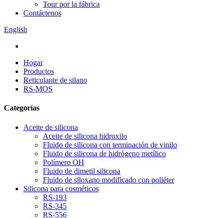
Tour por la fábrica
Contáctenos
English
Hogar
Productos
Reticulante de silano
RS-MOS
Categorías
Aceite de silicona
Aceite de silicona hidroxilo
Fluido de silicona con terminación de vinilo
Fluido de silicona de hidrógeno metílico
Polímero OH
Fluido de dimetil silicona
Fluido de siloxano modificado con poliéter
Silicona para cosméticos
RS-193
RS-345
RS-556