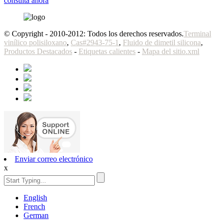
consulta ahora
© Copyright - 2010-2012: Todos los derechos reservados.
Terminal
vinílico polisiloxano
,
Cas#2943-75-1
,
Fluido de dimetil silicona
,
Productos Destacados
-
Etiquetas calientes
-
Mapa del sitio.xml
Enviar correo electrónico
x
English
French
German