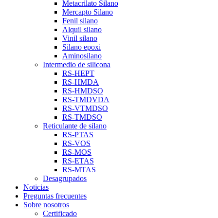
Metacrilato Silano
Mercapto Silano
Fenil silano
Alquil silano
Vinil silano
Silano epoxi
Aminosilano
Intermedio de silicona
RS-HEPT
RS-HMDA
RS-HMDSO
RS-TMDVDA
RS-VTMDSO
RS-TMDSO
Reticulante de silano
RS-PTAS
RS-VOS
RS-MOS
RS-ETAS
RS-MTAS
Desagrupados
Noticias
Preguntas frecuentes
Sobre nosotros
Certificado