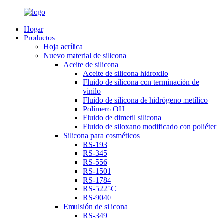
Hogar
Productos
Hoja acrílica
Nuevo material de silicona
Aceite de silicona
Aceite de silicona hidroxilo
Fluido de silicona con terminación de
vinilo
Fluido de silicona de hidrógeno metílico
Polímero OH
Fluido de dimetil silicona
Fluido de siloxano modificado con poliéter
Silicona para cosméticos
RS-193
RS-345
RS-556
RS-1501
RS-1784
RS-5225C
RS-9040
Emulsión de silicona
RS-349