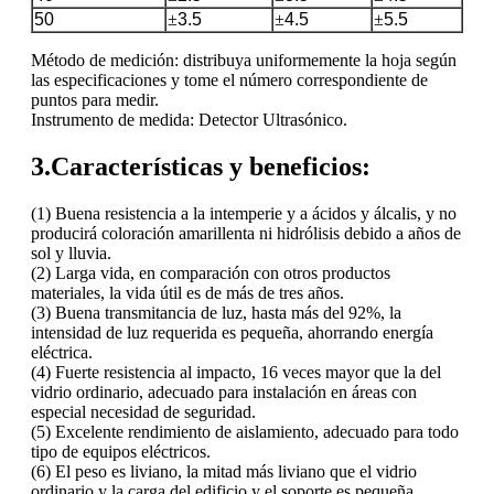
50
±
3.5
±
4.5
±
5.5
Método de medición: distribuya uniformemente la hoja según
las especificaciones y tome el número correspondiente de
puntos para medir.
Instrumento de medida: Detector Ultrasónico.
3.Características y beneficios:
(1) Buena resistencia a la intemperie y a ácidos y álcalis, y no
producirá coloración amarillenta ni hidrólisis debido a años de
sol y lluvia.
(2) Larga vida, en comparación con otros productos
materiales, la vida útil es de más de tres años.
(3) Buena transmitancia de luz, hasta más del 92%, la
intensidad de luz requerida es pequeña, ahorrando energía
eléctrica.
(4) Fuerte resistencia al impacto, 16 veces mayor que la del
vidrio ordinario, adecuado para instalación en áreas con
especial necesidad de seguridad.
(5) Excelente rendimiento de aislamiento, adecuado para todo
tipo de equipos eléctricos.
(6) El peso es liviano, la mitad más liviano que el vidrio
ordinario y la carga del edificio y el soporte es pequeña.