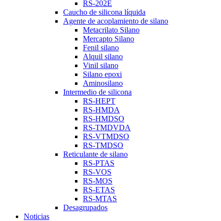
RS-202E
Caucho de silicona líquida
Agente de acoplamiento de silano
Metacrilato Silano
Mercapto Silano
Fenil silano
Alquil silano
Vinil silano
Silano epoxi
Aminosilano
Intermedio de silicona
RS-HEPT
RS-HMDA
RS-HMDSO
RS-TMDVDA
RS-VTMDSO
RS-TMDSO
Reticulante de silano
RS-PTAS
RS-VOS
RS-MOS
RS-ETAS
RS-MTAS
Desagrupados
Noticias