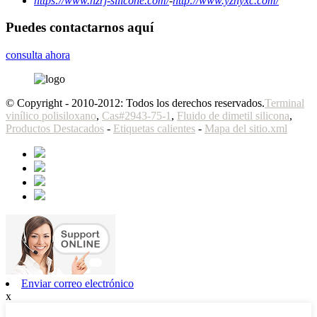
https://www.hzrj-silicone.com/
-
http://www.yzhyxc.com/
Puedes contactarnos aquí
consulta ahora
© Copyright - 2010-2012: Todos los derechos reservados.
Terminal
vinílico polisiloxano
,
Cas#2943-75-1
,
Fluido de dimetil silicona
,
Productos Destacados
-
Etiquetas calientes
-
Mapa del sitio.xml
Enviar correo electrónico
x