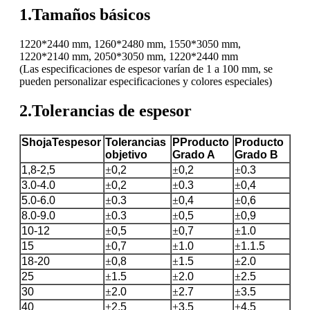
1.Tamaños básicos
1220*2440 mm, 1260*2480 mm, 1550*3050 mm,
1220*2140 mm, 2050*3050 mm, 1220*2440 mm
(Las especificaciones de espesor varían de 1 a 100 mm, se
pueden personalizar especificaciones y colores especiales)
2.Tolerancias de espesor
S
hoja
T
espesor
Tolerancias
P
Producto
Producto
objetivo
Grado A
Grado B
1,8-2,5
±
0,2
±
0,2
±
0.3
3.0-4.0
±
0,2
±
0.3
±
0,4
5.0-6.0
±
0.3
±
0,4
±
0,6
8.0-9.0
±
0.3
±
0,5
±
0,9
10-12
±
0,5
±
0,7
±
1.0
15
±
0,7
±
1.0
±
1.1.5
18-20
±
0,8
±
1.5
±
2.0
25
±
1.5
±
2.0
±
2.5
30
±
2.0
±
2.7
±
3.5
40
±
2.5
±
3.5
±
4.5