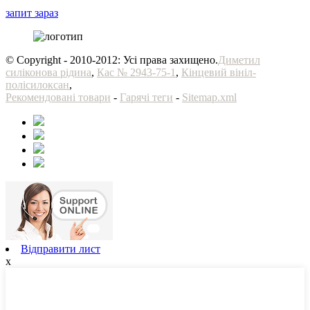
запит зараз
© Copyright - 2010-2012: Усі права захищено.
Диметил
силіконова рідина
,
Кас № 2943-75-1
,
Кінцевий вініл-
полісилоксан
,
Рекомендовані товари
-
Гарячі теги
-
Sitemap.xml
Відправити лист
x