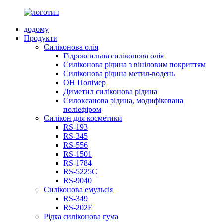
додому
Продукти
Силіконова олія
Гідроксильна силіконова олія
Силіконова рідина з вініловим покриттям
Силіконова рідина метил-водень
OH Полімер
Диметил силіконова рідина
Силоксанова рідина, модифікована
поліефіром
Силікон для косметики
RS-193
RS-345
RS-556
RS-1501
RS-1784
RS-5225C
RS-9040
Силіконова емульсія
RS-349
RS-202E
Рідка силіконова гума