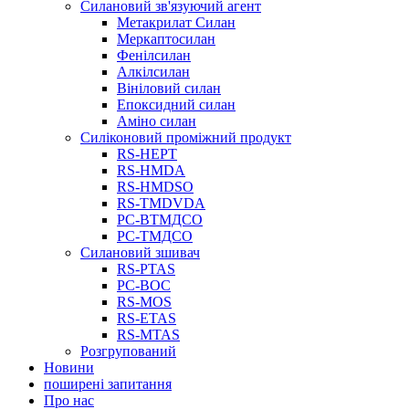
Силановий зв'язуючий агент
Метакрилат Силан
Меркаптосилан
Фенілсилан
Алкілсилан
Вініловий силан
Епоксидний силан
Аміно силан
Силіконовий проміжний продукт
RS-HEPT
RS-HMDA
RS-HMDSO
RS-TMDVDA
РС-ВТМДСО
РС-ТМДСО
Силановий зшивач
RS-PTAS
РС-ВОС
RS-MOS
RS-ETAS
RS-MTAS
Розгрупований
Новини
поширені запитання
Про нас