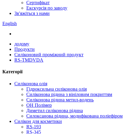
Сертифікат
Екскурсія по заводу
Зв'яжіться з нами
English
додому
Продукти
Силіконовий проміжний продукт
RS-TMDVDA
Категорії
Силіконова олія
Гідроксильна силіконова олія
Силіконова рідина з вініловим покриттям
Силіконова рідина метил-водень
OH Полімер
Диметил силіконова рідина
Силоксанова рідина, модифікована поліефіром
Силікон для косметики
RS-193
RS-345