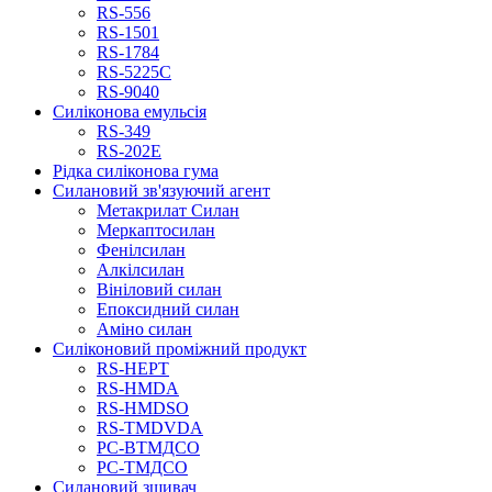
RS-556
RS-1501
RS-1784
RS-5225C
RS-9040
Силіконова емульсія
RS-349
RS-202E
Рідка силіконова гума
Силановий зв'язуючий агент
Метакрилат Силан
Меркаптосилан
Фенілсилан
Алкілсилан
Вініловий силан
Епоксидний силан
Аміно силан
Силіконовий проміжний продукт
RS-HEPT
RS-HMDA
RS-HMDSO
RS-TMDVDA
РС-ВТМДСО
РС-ТМДСО
Силановий зшивач