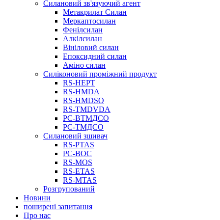
Силановий зв'язуючий агент
Метакрилат Силан
Меркаптосилан
Фенілсилан
Алкілсилан
Вініловий силан
Епоксидний силан
Аміно силан
Силіконовий проміжний продукт
RS-HEPT
RS-HMDA
RS-HMDSO
RS-TMDVDA
РС-ВТМДСО
РС-ТМДСО
Силановий зшивач
RS-PTAS
РС-ВОС
RS-MOS
RS-ETAS
RS-MTAS
Розгрупований
Новини
поширені запитання
Про нас