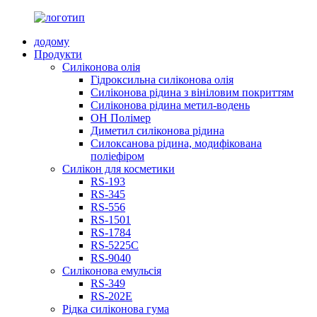
додому
Продукти
Силіконова олія
Гідроксильна силіконова олія
Силіконова рідина з вініловим покриттям
Силіконова рідина метил-водень
OH Полімер
Диметил силіконова рідина
Силоксанова рідина, модифікована
поліефіром
Силікон для косметики
RS-193
RS-345
RS-556
RS-1501
RS-1784
RS-5225C
RS-9040
Силіконова емульсія
RS-349
RS-202E
Рідка силіконова гума