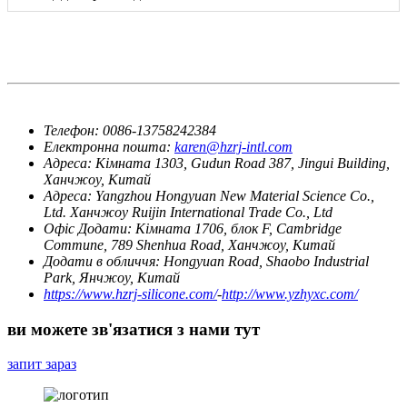
Телефон:
0086-13758242384
Електронна пошта:
karen@hzrj-intl.com
Адреса:
Кімната 1303, Gudun Road 387, Jingui Building,
Ханчжоу, Китай
Адреса:
Yangzhou Hongyuan New Material Science Co.,
Ltd. Ханчжоу Ruijin International Trade Co., Ltd
Офіс Додати:
Кімната 1706, блок F, Cambridge
Commune, 789 Shenhua Road, Ханчжоу, Китай
Додати в обличчя:
Hongyuan Road, Shaobo Industrial
Park, Янчжоу, Китай
https://www.hzrj-silicone.com/
-
http://www.yzhyxc.com/
ви можете зв'язатися з нами тут
запит зараз