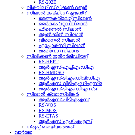
RS-202E
ലിക്വിഡ് സിലിക്കൺ റബ്ബർ
സിലാൻ കപ്ലിംഗ് ഏജൻ്റ്
മെത്തക്രിലേറ്റ് സിലേൻ
മെർകാപ്റ്റോ സിലാൻ
ഫിനൈൽ സിലാൻ
ആൽക്കിൽ സിലാൻ
വിനൈൽ സിലാൻ
എപ്പോക്സി സിലാൻ
അമിനോ സിലാൻ
സിലിക്കൺ ഇൻ്റർമീഡിയറ്റ്
RS-HEPT
ആർഎസ്-എച്ച്എംഡിഎ
RS-HMDSO
ആർഎസ്-ടിഎംഡിവിഡിഎ
ആർഎസ്-വിടിഎംഡിഎസ്ഒ
ആർഎസ്-ടിഎംഡിഎസ്ഒ
സിലാൻ ക്രോസ്ലിങ്കർ
ആർഎസ്-പിടിഎഎസ്
RS-VOS
RS-MOS
RS-ETAS
ആർഎസ്-എംടിഎഎസ്
ഗ്രൂപ്പ് ചെയ്യാത്തത്
വാർത്ത