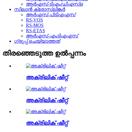
ആർഎസ്-ടിഎംഡിഎസ്ഒ
സിലാൻ ക്രോസ്ലിങ്കർ
ആർഎസ്-പിടിഎഎസ്
RS-VOS
RS-MOS
RS-ETAS
ആർഎസ്-എംടിഎഎസ്
ഗ്രൂപ്പ് ചെയ്യാത്തത്
തിരഞ്ഞെടുത്ത ഉൽപ്പന്നം
അക്രിലിക് ഷീറ്റ്
അക്രിലിക് ഷീറ്റ്
അക്രിലിക് ഷീറ്റ്