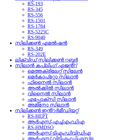
RS-193
RS-345
RS-556
RS-1501
RS-1784
RS-5225C
RS-9040
സിലിക്കൺ എമൽഷൻ
RS-349
RS-202E
ലിക്വിഡ് സിലിക്കൺ റബ്ബർ
സിലാൻ കപ്ലിംഗ് ഏജൻ്റ്
മെത്തക്രിലേറ്റ് സിലേൻ
മെർകാപ്റ്റോ സിലാൻ
ഫിനൈൽ സിലാൻ
ആൽക്കിൽ സിലാൻ
വിനൈൽ സിലാൻ
എപ്പോക്സി സിലാൻ
അമിനോ സിലാൻ
സിലിക്കൺ ഇൻ്റർമീഡിയറ്റ്
RS-HEPT
ആർഎസ്-എച്ച്എംഡിഎ
RS-HMDSO
ആർഎസ്-ടിഎംഡിവിഡിഎ
ആർഎസ്-വിടിഎംഡിഎസ്ഒ