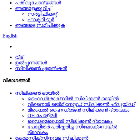
പതിവുചോദ്യങ്ങൾ
ഞങ്ങളേക്കുറിച്ച്
സർട്ടിഫിക്കറ്റ്
ഫാക്ടറി ടൂർ
ഞങ്ങളെ സമീപിക്കുക
English
വീട്
ഉൽപ്പന്നങ്ങൾ
സിലിക്കൺ എമൽഷൻ
വിഭാഗങ്ങൾ
സിലിക്കൺ ഓയിൽ
ഹൈഡ്രോക്‌സിൽ സിലിക്കൺ ഓയിൽ
വിനൈൽ ടെർമിനേറ്റഡ് സിലിക്കൺ ഫ്ലൂയിഡ്
മീഥൈൽ ഹൈഡ്രജൻ സിലിക്കൺ ദ്രാവകം
OH പോളിമർ
ഡൈമെഥൈൽ സിലിക്കൺ ദ്രാവകം
പോളിതർ പരിഷ്കരിച്ച സിലോക്സെയ്ൻ
ദ്രാവകം
കോമസ്റ്റിക്സിനുള്ള സിലിക്കൺ