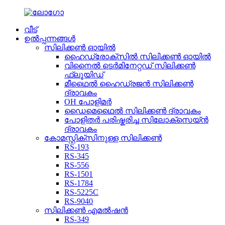
വീട്
ഉൽപ്പന്നങ്ങൾ
സിലിക്കൺ ഓയിൽ
ഹൈഡ്രോക്‌സിൽ സിലിക്കൺ ഓയിൽ
വിനൈൽ ടെർമിനേറ്റഡ് സിലിക്കൺ
ഫ്ലൂയിഡ്
മീഥൈൽ ഹൈഡ്രജൻ സിലിക്കൺ
ദ്രാവകം
OH പോളിമർ
ഡൈമെഥൈൽ സിലിക്കൺ ദ്രാവകം
പോളിതർ പരിഷ്കരിച്ച സിലോക്സെയ്ൻ
ദ്രാവകം
കോമസ്റ്റിക്സിനുള്ള സിലിക്കൺ
RS-193
RS-345
RS-556
RS-1501
RS-1784
RS-5225C
RS-9040
സിലിക്കൺ എമൽഷൻ
RS-349