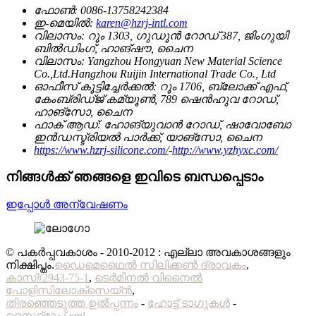
ഫോൺ:
0086-13758242384
ഇ-മെയിൽ:
karen@hzrj-intl.com
വിലാസം:
റൂം 1303, ഗുഡൂൻ റോഡ് 387, ജിംഗുയി
ബിൽഡിംഗ്, ഹാങ്‌ഷൗ, ചൈന
വിലാസം:
Yangzhou Hongyuan New Material Science
Co.,Ltd.Hangzhou Ruijin International Trade Co., Ltd
ഓഫീസ് കൂട്ടിച്ചേർക്കൽ:
റൂം 1706, ബ്ലോക്ക് എഫ്,
കേംബ്രിഡ്ജ് കമ്യൂൺ, 789 ഷെൻഹുവ റോഡ്,
ഹാങ്‌സോ, ചൈന
ഫാക് ആഡ്:
ഹോങ്‌യുവാൻ റോഡ്, ഷാവോബോ
ഇൻഡസ്ട്രിയൽ പാർക്ക്, യാങ്‌സോ, ചൈന
https://www.hzrj-silicone.com/
-
http://www.yzhyxc.com/
നിങ്ങൾക്ക് ഞങ്ങളെ ഇവിടെ ബന്ധപ്പെടാം
ഇപ്പോൾ അന്വേഷണം
© പകർപ്പവകാശം - 2010-2012 : എല്ലാ അവകാശങ്ങളും
നിക്ഷിപ്തം.
ഡൈമെഥൈൽ സിലിക്കൺ ദ്രാവകം
,
കാസ്#2943-75-1
,
ടെർമിനൽ വിനൈൽ
പോളിസിലോക്സെയ്ൻ
,
തിരഞ്ഞെടുത്ത ഉൽപ്പന്നം
-
ഹോട്ട് ടാഗുകൾ
-
സൈറ്റ്മാപ്പ്.xml