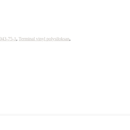
943-75-1
,
Terminal vinyl polysiloksan
,