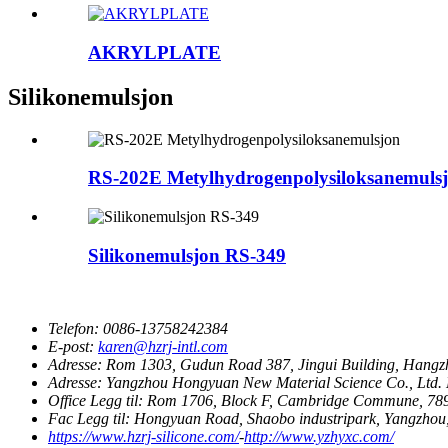
AKRYLPLATE
Silikonemulsjon
RS-202E Metylhydrogenpolysiloksanemuls
Silikonemulsjon RS-349
Telefon:
0086-13758242384
E-post:
karen@hzrj-intl.com
Adresse:
Rom 1303, Gudun Road 387, Jingui Building, Hangz
Adresse:
Yangzhou Hongyuan New Material Science Co., Ltd. H
Office Legg til:
Rom 1706, Block F, Cambridge Commune, 78
Fac Legg til:
Hongyuan Road, Shaobo industripark, Yangzhou
https://www.hzrj-silicone.com/
-
http://www.yzhyxc.com/