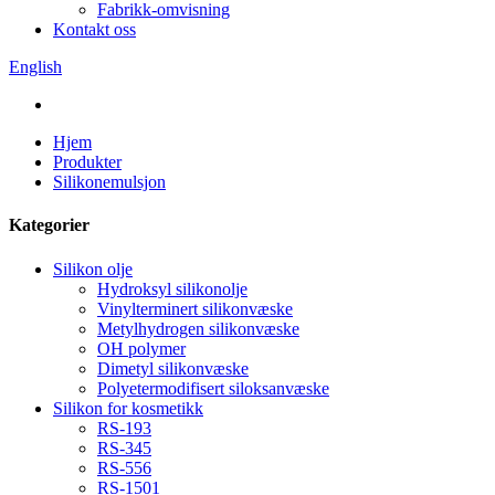
Fabrikk-omvisning
Kontakt oss
English
Hjem
Produkter
Silikonemulsjon
Kategorier
Silikon olje
Hydroksyl silikonolje
Vinylterminert silikonvæske
Metylhydrogen silikonvæske
OH polymer
Dimetyl silikonvæske
Polyetermodifisert siloksanvæske
Silikon for kosmetikk
RS-193
RS-345
RS-556
RS-1501