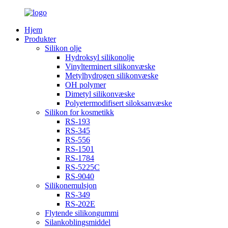
Hjem
Produkter
Silikon olje
Hydroksyl silikonolje
Vinylterminert silikonvæske
Metylhydrogen silikonvæske
OH polymer
Dimetyl silikonvæske
Polyetermodifisert siloksanvæske
Silikon for kosmetikk
RS-193
RS-345
RS-556
RS-1501
RS-1784
RS-5225C
RS-9040
Silikonemulsjon
RS-349
RS-202E
Flytende silikongummi
Silankoblingsmiddel