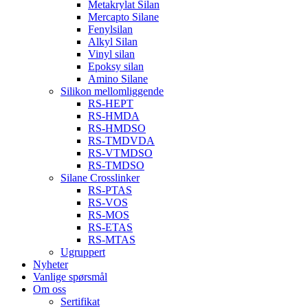
Metakrylat Silan
Mercapto Silane
Fenylsilan
Alkyl Silan
Vinyl silan
Epoksy silan
Amino Silane
Silikon mellomliggende
RS-HEPT
RS-HMDA
RS-HMDSO
RS-TMDVDA
RS-VTMDSO
RS-TMDSO
Silane Crosslinker
RS-PTAS
RS-VOS
RS-MOS
RS-ETAS
RS-MTAS
Ugruppert
Nyheter
Vanlige spørsmål
Om oss
Sertifikat