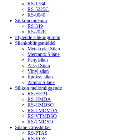
RS-1784
RS-5225C
RS-9040
Silikonemulsjon
RS-349
RS-202E
Flytende silikongummi
Silankoblingsmiddel
Metakrylat Silan
Mercapto Silane
Fenylsilan
Alkyl Silan
Vinyl silan
Epoksy silan
Amino Silane
Silikon mellomliggende
RS-HEPT
RS-HMDA
RS-HMDSO
RS-TMDVDA
RS-VTMDSO
RS-TMDSO
Silane Crosslinker
RS-PTAS
RS-VOS