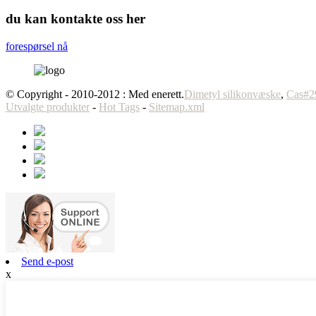
du kan kontakte oss her
forespørsel nå
© Copyright - 2010-2012 : Med enerett.
Dimetyl silikonvæske
,
Cas#2
Utvalgte produkter
-
Hot Tags
-
Sitemap.xml
Send e-post
x