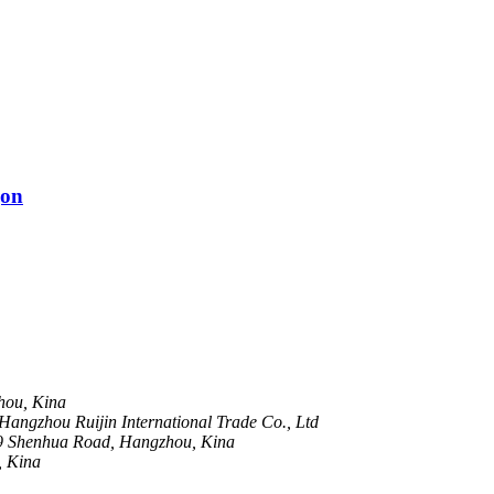
jon
hou, Kina
angzhou Ruijin International Trade Co., Ltd
9 Shenhua Road, Hangzhou, Kina
, Kina