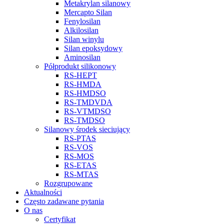
Metakrylan silanowy
Mercapto Silan
Fenylosilan
Alkilosilan
Silan winylu
Silan epoksydowy
Aminosilan
Półprodukt silikonowy
RS-HEPT
RS-HMDA
RS-HMDSO
RS-TMDVDA
RS-VTMDSO
RS-TMDSO
Silanowy środek sieciujący
RS-PTAS
RS-VOS
RS-MOS
RS-ETAS
RS-MTAS
Rozgrupowane
Aktualności
Często zadawane pytania
O nas
Certyfikat