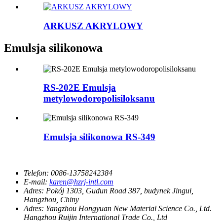
ARKUSZ AKRYLOWY
Emulsja silikonowa
RS-202E Emulsja
metylowodoropolisiloksanu
Emulsja silikonowa RS-349
Telefon:
0086-13758242384
E-mail:
karen@hzrj-intl.com
Adres:
Pokój 1303, Gudun Road 387, budynek Jingui,
Hangzhou, Chiny
Adres:
Yangzhou Hongyuan New Material Science Co., Ltd.
Hangzhou Ruijin International Trade Co., Ltd