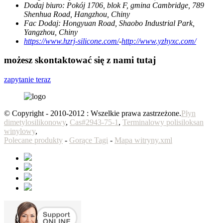
Dodaj biuro:
Pokój 1706, blok F, gmina Cambridge, 789
Shenhua Road, Hangzhou, Chiny
Fac Dodaj:
Hongyuan Road, Shaobo Industrial Park,
Yangzhou, Chiny
https://www.hzrj-silicone.com/
-
http://www.yzhyxc.com/
możesz skontaktować się z nami tutaj
zapytanie teraz
© Copyright - 2010-2012 : Wszelkie prawa zastrzeżone.
Płyn
dimetylosilikonowy
,
Cas#2943-75-1
,
Terminalowy polisiloksan
winylowy
,
Polecane produkty
-
Gorące Tagi
-
Mapa witryny.xml