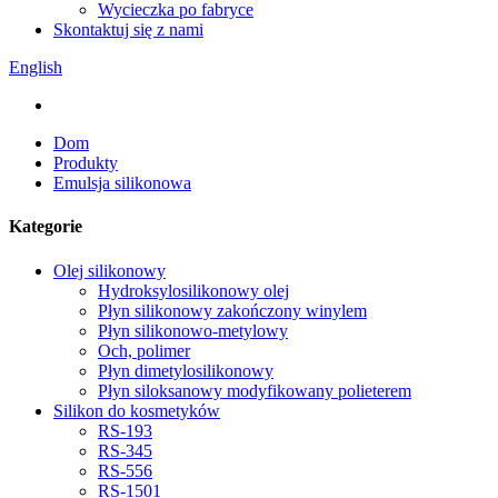
Wycieczka po fabryce
Skontaktuj się z nami
English
Dom
Produkty
Emulsja silikonowa
Kategorie
Olej silikonowy
Hydroksylosilikonowy olej
Płyn silikonowy zakończony winylem
Płyn silikonowo-metylowy
Och, polimer
Płyn dimetylosilikonowy
Płyn siloksanowy modyfikowany polieterem
Silikon do kosmetyków
RS-193
RS-345
RS-556
RS-1501