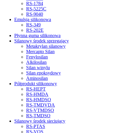
RS-1784
RS-5225C
RS-9040
Emulsja silikonowa
RS-349
RS-202E
Płynna guma silikonowa
Silanowy środek sprzęgający
Metakrylan silanowy
Mercapto Silan
Fenylosilan
Alkilosilan
Silan winylu
Silan epoksydowy
Aminosilan
Półprodukt silikonowy
RS-HEPT
RS-HMDA
RS-HMDSO
RS-TMDVDA
RS-VTMDSO
RS-TMDSO
Silanowy środek sieciujący
RS-PTAS
RS-VOS