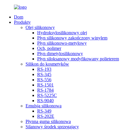
Dom
Produkty
Olej silikonowy
Hydroksylosilikonowy olej
Płyn silikonowy zakończony winylem
Płyn silikonowo-metylowy
Och, polimer
Płyn dimetylosilikonowy
Płyn siloksanowy modyfikowany polieterem
Silikon do kosmetyków
RS-193
RS-345
RS-556
RS-1501
RS-1784
RS-5225C
RS-9040
Emulsja silikonowa
RS-349
RS-202E
Płynna guma silikonowa
Silanowy środek sprzęgający